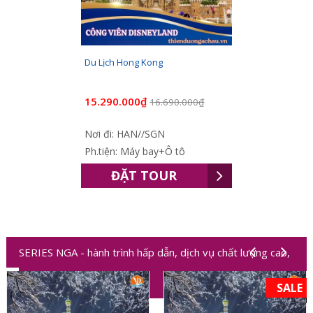
Du Lịch Hong Kong
15.290.000₫
16.690.000₫
Nơi đi: HAN//SGN
Ph.tiện: Máy bay+Ô tô
ĐẶT TOUR
SERIES NGA - hành trình hấp dẫn, dịch vụ chất lượng cao,
trải nghiệm độc đáo
SALE