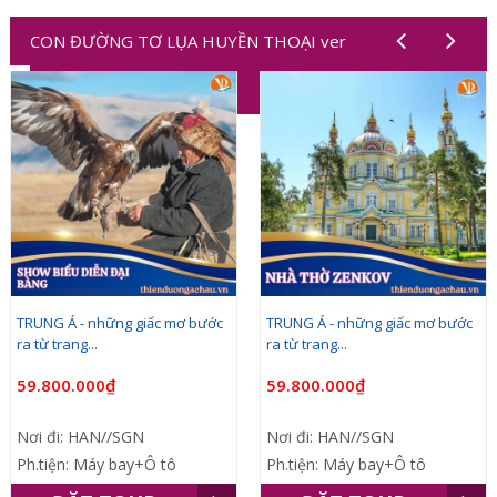
CON ĐƯỜNG TƠ LỤA HUYỀN THOẠI ver
1,2,3,4,5,6,7,8,9,10
TRUNG Á - những giấc mơ bước
TRUNG Á - những giấc mơ bước
ra từ trang...
ra từ trang...
59.800.000₫
59.800.000₫
Nơi đi: HAN//SGN
Nơi đi: HAN//SGN
Ph.tiện: Máy bay+Ô tô
Ph.tiện: Máy bay+Ô tô