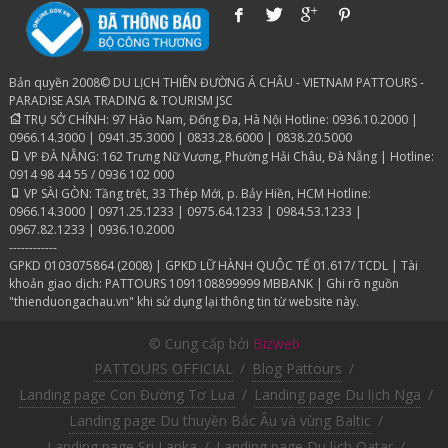
Bản quyền 2008© DU LỊCH THIÊN ĐƯỜNG Á CHÂU - VIETNAM PATTOURS -
PARADISE ASIA TRADING & TOURISM JSC
TRỤ SỞ CHÍNH: 97 Hào Nam, Đống Đa, Hà Nội Hotline: 0936.10.2000 |
0966.14.3000 | 0941.35.3000 | 0833.28.6000 | 0838.20.5000
VP ĐÀ NẴNG: 162 Trưng Nữ Vương, Phường Hải Châu, Đà Nẵng | Hotline:
0914 98 44 55 / 0936 102 000
VP SÀI GÒN: Tầng trệt, 33 Thép Mới, p. Bảy Hiền, HCM Hotline:
0966.14.3000 | 0971.25.1233 | 0975.64.1233 | 0984.53.1233 |
0967.82.1233 | 0936.10.2000
------------
GPKD 0103075864 (2008) | GPKD LỮ HÀNH QUÔC TẾ 01.617/ TCDL | Tài
khoản giao dịch: PATTOURS 1091108899999 MBBANK | Ghi rõ nguồn
"thienduongachau.vn" khi sử dụng lại thông tin từ website này.
© Cung cấp bởi
Bizweb
PATTOURS OFFICIAL
/
Blog Pattours
/
Landing page Con Đường Tơ Lụa
/
Landing page Du lịch Nga
/
Landing page Du thuyền Bắc Âu và vùng Baltic
/
Landing page Sri Lanka
/
Landing page Du lịch Qatar
/