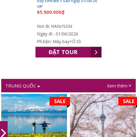
bay Emirate 5 sao ngày 01/06/26
VIP
65.900.000₫
Nơi đi: HAN//SGN
Ngày đi : 01/06/2026
Ph.tiện: Máy bay+Ô tô
ĐẶT TOUR
TRUNG QUỐC
Xem thêm
SALE
SALE