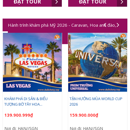
ĐẶT TOUR
ĐẶT TOUR
Hành trình khám phá Mỹ 2026 - Caravan, Hoa anh đào,
Worldcup 2026
KHÁM PHÁ DI SẢN & BIỂU
TẬN HƯỞNG MÙA WORLD CUP
TƯỢNG BỜ TÂY HOA...
2026
139.900.999₫
159.900.000₫
Nơi đi: HAN//SGN
Nơi đi: HAN//SGN