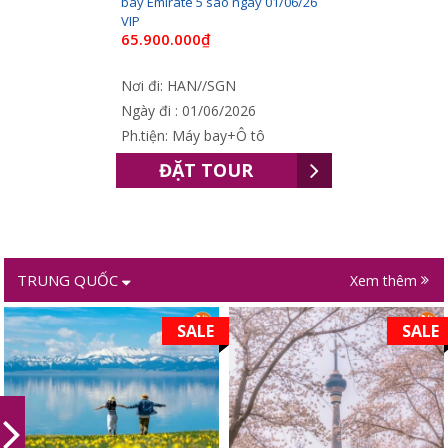
bay Emirate 5 sao ngày 01/06/26
VIP
65.900.000₫
Nơi đi: HAN//SGN
Ngày đi : 01/06/2026
Ph.tiện: Máy bay+Ô tô
ĐẶT TOUR
TRUNG QUỐC
Xem thêm
SALE
SALE