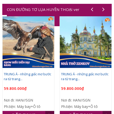
CON ĐƯỜNG TƠ LỤA HUYỀN THOẠI ver
1,2,3,4,5,6,7,8,9,10
TRUNG Á - những giấc mơ bước
TRUNG Á - những giấc mơ bước
ra từ trang...
ra từ trang...
59.800.000₫
59.800.000₫
Nơi đi: HAN//SGN
Nơi đi: HAN//SGN
Ph.tiện: Máy bay+Ô tô
Ph.tiện: Máy bay+Ô tô