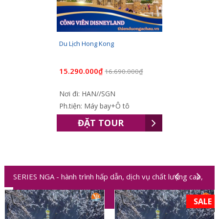
Du Lịch Hong Kong
15.290.000₫
16.690.000₫
Nơi đi: HAN//SGN
Ph.tiện: Máy bay+Ô tô
ĐẶT TOUR
SERIES NGA - hành trình hấp dẫn, dịch vụ chất lượng cao,
trải nghiệm độc đáo
SALE