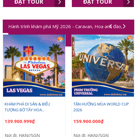
ĐẶT TOUR
ĐẶT TOUR
Hành trình khám phá Mỹ 2026 - Caravan, Hoa anh đào,
Worldcup 2026
KHÁM PHÁ DI SẢN & BIỂU
TẬN HƯỞNG MÙA WORLD CUP
TƯỢNG BỜ TÂY HOA...
2026
139.900.999₫
159.900.000₫
Nơi đi: HAN//SGN
Nơi đi: HAN//SGN