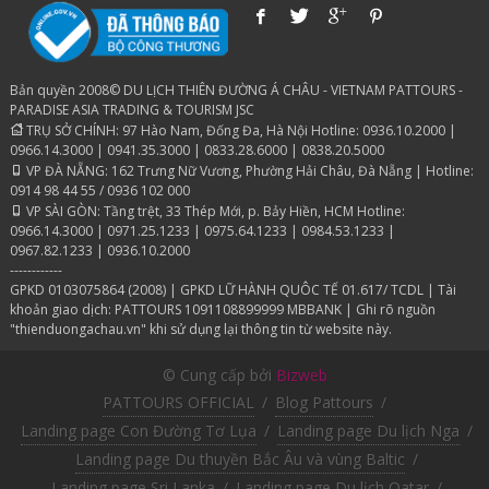
Bản quyền 2008© DU LỊCH THIÊN ĐƯỜNG Á CHÂU - VIETNAM PATTOURS -
PARADISE ASIA TRADING & TOURISM JSC
TRỤ SỞ CHÍNH: 97 Hào Nam, Đống Đa, Hà Nội Hotline: 0936.10.2000 |
0966.14.3000 | 0941.35.3000 | 0833.28.6000 | 0838.20.5000
VP ĐÀ NẴNG: 162 Trưng Nữ Vương, Phường Hải Châu, Đà Nẵng | Hotline:
0914 98 44 55 / 0936 102 000
VP SÀI GÒN: Tầng trệt, 33 Thép Mới, p. Bảy Hiền, HCM Hotline:
0966.14.3000 | 0971.25.1233 | 0975.64.1233 | 0984.53.1233 |
0967.82.1233 | 0936.10.2000
------------
GPKD 0103075864 (2008) | GPKD LỮ HÀNH QUÔC TẾ 01.617/ TCDL | Tài
khoản giao dịch: PATTOURS 1091108899999 MBBANK | Ghi rõ nguồn
"thienduongachau.vn" khi sử dụng lại thông tin từ website này.
© Cung cấp bởi
Bizweb
PATTOURS OFFICIAL
/
Blog Pattours
/
Landing page Con Đường Tơ Lụa
/
Landing page Du lịch Nga
/
Landing page Du thuyền Bắc Âu và vùng Baltic
/
Landing page Sri Lanka
/
Landing page Du lịch Qatar
/