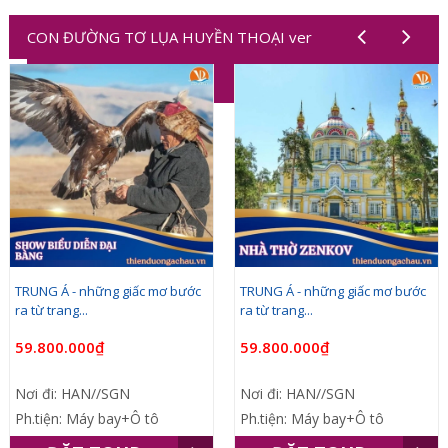
CON ĐƯỜNG TƠ LỤA HUYỀN THOẠI ver
1,2,3,4,5,6,7,8,9,10
TRUNG Á - những giấc mơ bước
TRUNG Á - những giấc mơ bước
ra từ trang...
ra từ trang...
59.800.000₫
59.800.000₫
Nơi đi: HAN//SGN
Nơi đi: HAN//SGN
Ph.tiện: Máy bay+Ô tô
Ph.tiện: Máy bay+Ô tô