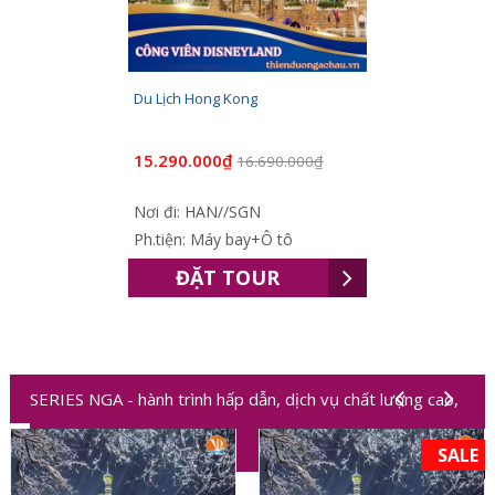
Du Lịch Hong Kong
15.290.000₫
16.690.000₫
Nơi đi: HAN//SGN
Ph.tiện: Máy bay+Ô tô
ĐẶT TOUR
SERIES NGA - hành trình hấp dẫn, dịch vụ chất lượng cao,
trải nghiệm độc đáo
SALE