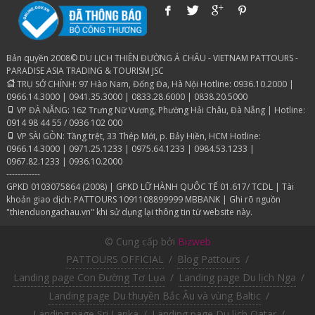
Bản quyền 2008© DU LỊCH THIÊN ĐƯỜNG Á CHÂU - VIETNAM PATTOURS -
PARADISE ASIA TRADING & TOURISM JSC
TRỤ SỞ CHÍNH: 97 Hào Nam, Đống Đa, Hà Nội Hotline: 0936.10.2000 |
0966.14.3000 | 0941.35.3000 | 0833.28.6000 | 0838.20.5000
VP ĐÀ NẴNG: 162 Trưng Nữ Vương, Phường Hải Châu, Đà Nẵng | Hotline:
0914 98 44 55 / 0936 102 000
VP SÀI GÒN: Tầng trệt, 33 Thép Mới, p. Bảy Hiền, HCM Hotline:
0966.14.3000 | 0971.25.1233 | 0975.64.1233 | 0984.53.1233 |
0967.82.1233 | 0936.10.2000
------------
GPKD 0103075864 (2008) | GPKD LỮ HÀNH QUÔC TẾ 01.617/ TCDL | Tài
khoản giao dịch: PATTOURS 1091108899999 MBBANK | Ghi rõ nguồn
"thienduongachau.vn" khi sử dụng lại thông tin từ website này.
© Cung cấp bởi
Bizweb
PATTOURS OFFICIAL
/
Blog Pattours
/
Landing page Con Đường Tơ Lụa
/
Landing page Du lịch Nga
/
Landing page Du thuyền Bắc Âu và vùng Baltic
/
Landing page Sri Lanka
/
Landing page Du lịch Qatar
/