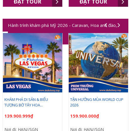
ĐẶT TOUR
ĐẶT TOUR
Hành trình khám phá Mỹ 2026 - Caravan, Hoa anh đào,
Worldcup 2026
KHÁM PHÁ DI SẢN & BIỂU
TẬN HƯỞNG MÙA WORLD CUP
TƯỢNG BỜ TÂY HOA...
2026
139.900.999₫
159.900.000₫
Nơi đi: HAN//SGN
Nơi đi: HAN//SGN