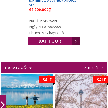
bay Emirate 5 sao ngày 01/06/26
VIP
65.900.000₫
Nơi đi: HAN//SGN
Ngày đi : 01/06/2026
Ph.tiện: Máy bay+Ô tô
ĐẶT TOUR
TRUNG QUỐC
Xem thêm
SALE
SALE