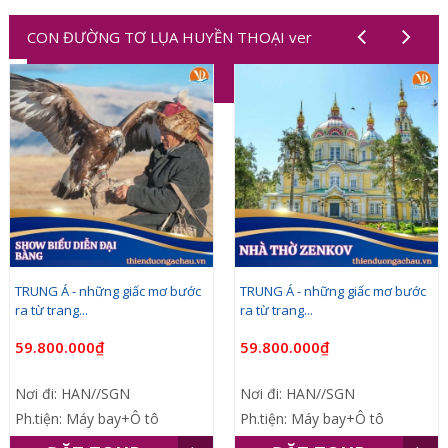
CON ĐƯỜNG TƠ LỤA HUYỀN THOẠI ver
1,2,3,4,5,6,7,8,9,10
TRUNG Á - những giấc mơ bước
TRUNG Á - những giấc mơ bước
ra từ trang...
ra từ trang...
59.800.000₫
59.800.000₫
Nơi đi: HAN//SGN
Nơi đi: HAN//SGN
Ph.tiện: Máy bay+Ô tô
Ph.tiện: Máy bay+Ô tô