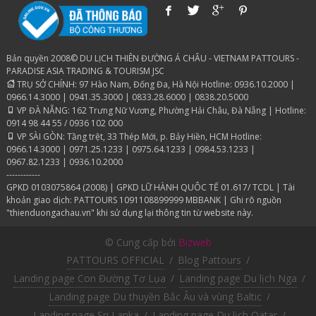
Bản quyền 2008© DU LỊCH THIÊN ĐƯỜNG Á CHÂU - VIETNAM PATTOURS -
PARADISE ASIA TRADING & TOURISM JSC
TRỤ SỞ CHÍNH: 97 Hào Nam, Đống Đa, Hà Nội Hotline: 0936.10.2000 |
0966.14.3000 | 0941.35.3000 | 0833.28.6000 | 0838.20.5000
VP ĐÀ NẴNG: 162 Trưng Nữ Vương, Phường Hải Châu, Đà Nẵng | Hotline:
0914 98 44 55 / 0936 102 000
VP SÀI GÒN: Tầng trệt, 33 Thép Mới, p. Bảy Hiền, HCM Hotline:
0966.14.3000 | 0971.25.1233 | 0975.64.1233 | 0984.53.1233 |
0967.82.1233 | 0936.10.2000
------------
GPKD 0103075864 (2008) | GPKD LỮ HÀNH QUÔC TẾ 01.617/ TCDL | Tài
khoản giao dịch: PATTOURS 1091108899999 MBBANK | Ghi rõ nguồn
"thienduongachau.vn" khi sử dụng lại thông tin từ website này.
© Cung cấp bởi
Bizweb
PATTOURS OFFICIAL
/
Blog Pattours
/
Landing page Con Đường Tơ Lụa
/
Landing page Du lịch Nga
/
Landing page Du thuyền Bắc Âu và vùng Baltic
/
Landing page Sri Lanka
/
Landing page Du lịch Qatar
/