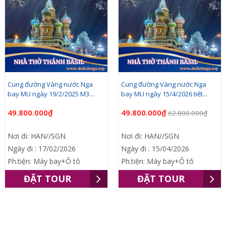
Cung đường Vàng nước Nga
[Noel & Tết DL] Moscow - Plyos -
bay MU ngày 15/4/2026 tiết...
Kostroma -...
49.800.000₫
96.900.000₫
62.800.000₫
Nơi đi: HAN//SGN
Nơi đi: HAN//SGN
Ngày đi : 15/04/2026
Nơi đến: Moscow-
Ph.tiện: Máy bay+Ô tô
SaintPeterburg
Số ngày: 13ngay12dem
ĐẶT TOUR
Ph.tiện: Máy bay+Ô tô
ĐẶT TOUR