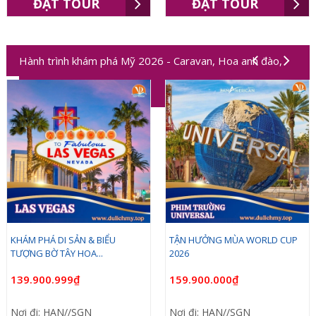
ĐẶT TOUR
ĐẶT TOUR
Hành trình khám phá Mỹ 2026 - Caravan, Hoa anh đào,
Worldcup 2026
TẬN HƯỞNG MÙA WORLD CUP
MÙA HOA ANH ĐÀO – HAI BỜ
2026
ĐÔNG TÂY NƯỚC...
159.900.000₫
109.900.000₫
Nơi đi: HAN//SGN
Nơi đi: HAN//SGN