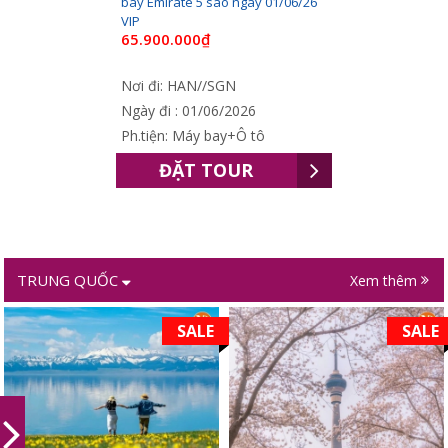
bay Emirate 5 sao ngày 01/06/26
VIP
65.900.000₫
Nơi đi: HAN//SGN
Ngày đi : 01/06/2026
Ph.tiện: Máy bay+Ô tô
ĐẶT TOUR
TRUNG QUỐC
Xem thêm
SALE
SALE