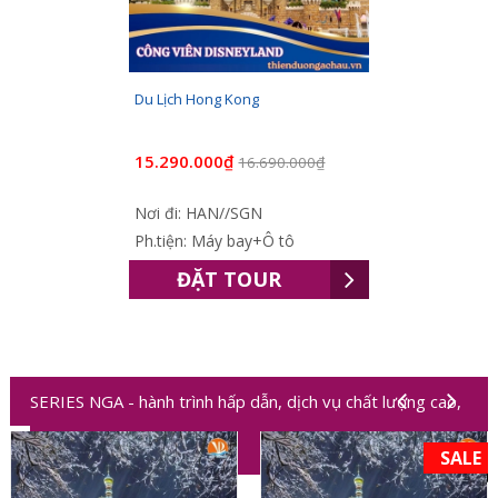
Du Lịch Hong Kong
15.290.000₫
16.690.000₫
Nơi đi: HAN//SGN
Ph.tiện: Máy bay+Ô tô
ĐẶT TOUR
SERIES NGA - hành trình hấp dẫn, dịch vụ chất lượng cao,
trải nghiệm độc đáo
SALE