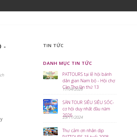
 -
TIN TỨC
DANH MỤC TIN TỨC
PATTOURS tại lễ hội bánh
ịch
dân gian Nam bộ - Hội chợ
Cần Thơ lần thứ 13
17/04/2026
SĂN TOUR SIÊU SIÊU SỐC-
cơ hội duy nhất đầu năm
2026
25/11/2024
ầy
Thư cảm ơn nhân dịp
PATTOURS 15 tuổi 2008-