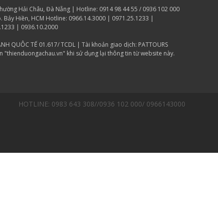
ờng Hải Châu, Đà Nẵng | Hotline: 0914 98 44 55 / 0936 102 000
p. Bảy Hiền, HCM Hotline: 0966.14.3000 | 0971.25.1233 |
.1233 | 0936.10.2000
̀NH QUÔC TẾ 01.617/ TCDL | Tài khoản giao dịch: PATTOURS
thienduongachau.vn" khi sử dụng lại thông tin từ website này.
HOTLINE: 0983 643 308//0936 102 000/ 0966143000