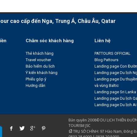
ur cao cấp đến Nga, Trung Á, Châu Âu, Qatar
iền
Chăm sóc khách hàng
Liên hệ
Thẻ khách hàng
PATTOURS OFFICIAL
Travel voucher
Blog Pattours
Bảo hiểm du lịch
Landing page Con Đườn
Ý kiến khách hàng
Landing page Du lịch N
Phiếu góp ý
Landing page Du thuyề
Hướng dẫn
và vùng Baltic
Landing page Sri Lanka
Landing page Du lịch Qa
Landing page Du lịch Ai
Bản quyền 2008© DU LỊCH THIÊN ĐƯỜN
TOURISM JSC
TRỤ SỞ CHÍNH: 97 Hào Nam, Đống Đa, 
0833.28.6000 | 0838.20.5000