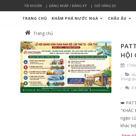
TÀI KHOẢN
ĐĂNG NHẬP / ĐĂNG KÝ
GIỎ HÀNG (0)
TRANG CHỦ
KHÁM PHÁ NƯỚC NGA
CHÂU ÂU
Trang chủ
PATT
HỘI 
17/04
du
trung q
0 B
👑 PAT
"KHÁC 
ngào củ
khác bi
Xem ti