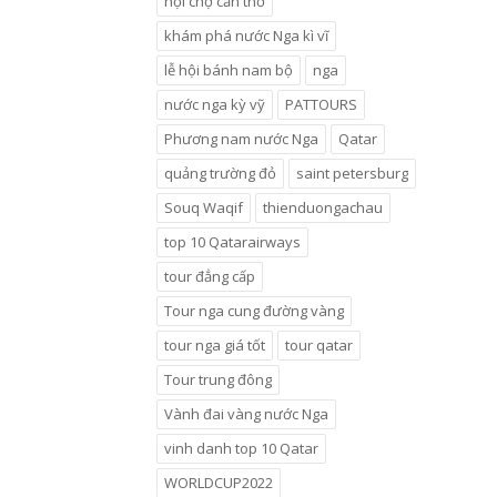
hội chợ cần thơ
khám phá nước Nga kì vĩ
lễ hội bánh nam bộ
nga
nước nga kỳ vỹ
PATTOURS
Phương nam nước Nga
Qatar
quảng trường đỏ
saint petersburg
Souq Waqif
thienduongachau
top 10 Qatarairways
tour đẳng cấp
Tour nga cung đường vàng
tour nga giá tốt
tour qatar
Tour trung đông
Vành đai vàng nước Nga
vinh danh top 10 Qatar
WORLDCUP2022