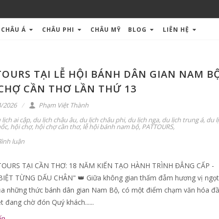
CHÂU Á
CHÂU PHI
CHÂU MỸ
BLOG
LIÊN HỆ
OURS TẠI LỄ HỘI BÁNH DÂN GIAN NAM BỘ
CHỢ CẦN THƠ LẦN THỨ 13
/2026
Phạm Việt Thành
 lịch ai cập
,
du lịch châu âu
,
du lịch châu phi
,
du lịch nga
,
du lịch trung á
,
du l
uốc
,
hội chợ
,
hội chợ cần thơ
,
lễ hội bánh nam bộ
,
PATTOURS
,
ình luận
TOURS TẠI CẦN THƠ: 18 NĂM KIẾN TẠO HÀNH TRÌNH ĐẲNG CẤP -
BIỆT TỪNG DẤU CHÂN" 👑 Giữa không gian thấm đẫm hương vị ngọt
a những thức bánh dân gian Nam Bộ, có một điểm chạm văn hóa đ
ệt đang chờ đón Quý khách......
ếp