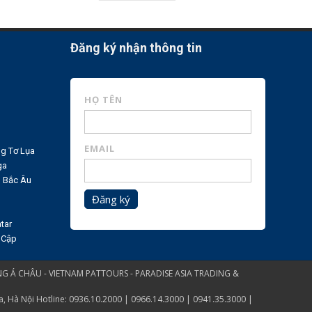
Đăng ký nhận thông tin
HỌ TÊN
EMAIL
g Tơ Lụa
ga
n Bắc Âu
Đăng ký
tar
 Cập
G Á CHÂU - VIETNAM PATTOURS - PARADISE ASIA TRADING &
Hà Nội Hotline: 0936.10.2000 | 0966.14.3000 | 0941.35.3000 |