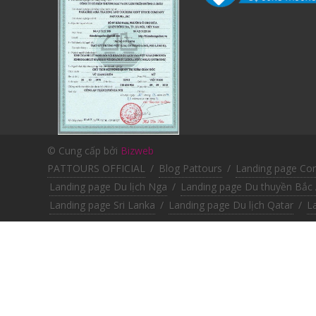
© Cung cấp bởi
Bizweb
PATTOURS OFFICIAL
/
Blog Pattours
/
Landing page Co
Landing page Du lịch Nga
/
Landing page Du thuyền Bắc 
Landing page Sri Lanka
/
Landing page Du lịch Qatar
/
L