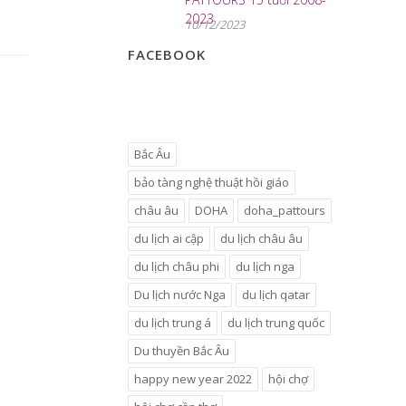
2023
10/12/2023
FACEBOOK
Bắc Âu
bảo tàng nghệ thuật hồi giáo
châu âu
DOHA
doha_pattours
du lịch ai cập
du lịch châu âu
du lịch châu phi
du lịch nga
Du lịch nước Nga
du lịch qatar
du lịch trung á
du lịch trung quốc
Du thuyền Bắc Âu
happy new year 2022
hội chợ