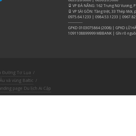
VP ĐÀ NẴNG: 162 Trưng Nữ Vương, Phư
VP SÀI GÒN: Tầng trệt, 33 Thép Mới, 
0975.64.1233 | 0984.53.1233 | 0967.82
------------
GPKD 0103075864 (2008) | GPKD LỮ HA
1091108899999 MBBANK | Ghi rõ nguồn "
n Đường Tơ Lụa
/
Âu và vùng Baltic
/
anding page Du lịch Ai Cập