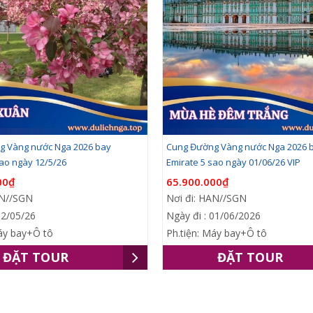
g Vàng nước Nga 2026 bay
Cung Đường Vàng nước Nga 2026 
sao ngày 12/5/26
Emirate 5 sao ngày 01/06/26 VIP
00₫
65.900.000₫
AN//SGN
Nơi đi: HAN//SGN
12/05/26
Ngày đi : 01/06/2026
Máy bay+Ô tô
Ph.tiện: Máy bay+Ô tô
ĐẶT TOUR
ĐẶT TOUR