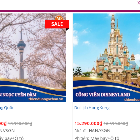
SALE
ung Quốc
Du Lịch Hong Kong
00₫
15.290.000₫
18.990.000₫
16.690.000₫
AN//SGN
Nơi đi: HAN//SGN
Máy bay+Ô tô
Ph.tiện: Máy bay+Ô tô