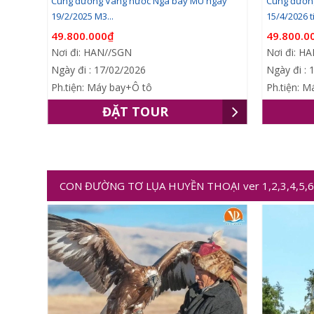
al
Cung đường Vàng nước Nga bay MU ngày
Cung đườn
19/2/2025 M3...
15/4/2026 tiế
49.800.000₫
49.800.0
Nơi đi: HAN//SGN
Nơi đi: H
Ngày đi : 17/02/2026
Ngày đi : 
Ph.tiện: Máy bay+Ô tô
Ph.tiện: 
ĐẶT TOUR
CON ĐƯỜNG TƠ LỤA HUYỀN THOẠI ver 1,2,3,4,5,6,