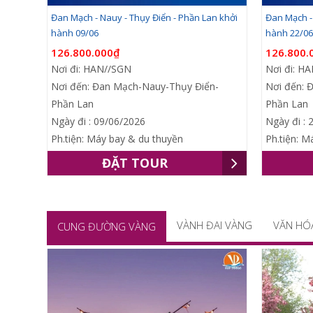
Đan Mạch - Nauy - Thụy Điển - Phần Lan khởi
Đan Mạch - 
hành 09/06
hành 22/06
126.800.000₫
126.800.
Nơi đi: HAN//SGN
Nơi đi: H
Nơi đến: Đan Mạch-Nauy-Thụy Điển-
Nơi đến: 
Phần Lan
Phần Lan
Ngày đi : 09/06/2026
Ngày đi : 
Ph.tiện: Máy bay & du thuyền
Ph.tiện: M
ĐẶT TOUR
VÀNH ĐAI VÀNG
VĂN HÓ
CUNG ĐƯỜNG VÀNG