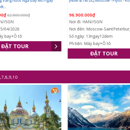
g Vàng nước Nga bay MU ngày
[Noel & Tết DL] Moscow - Plyos - Kos
t...
00₫
96.900.000₫
62.800.000₫
AN//SGN
Nơi đi: HAN//SGN
15/04/2026
Nơi đến: Moscow-SaintPeterbur
Máy bay+Ô tô
Số ngày: 13ngay12dem
Ph.tiện: Máy bay+Ô tô
ĐẶT TOUR
ĐẶT TOUR
7,8,9,10