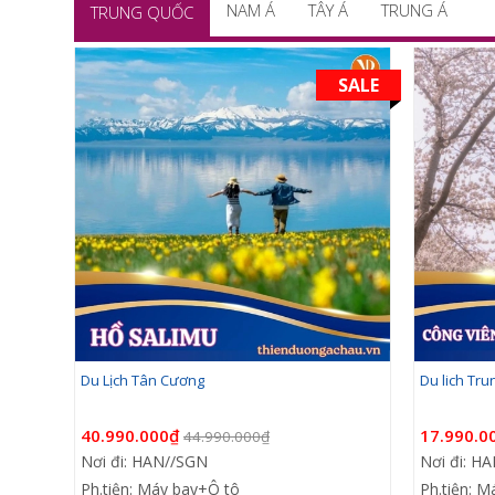
NAM Á
TÂY Á
TRUNG Á
TRUNG QUỐC
SALE
Du Lịch Tân Cương
Du lich Tr
40.990.000₫
17.990.0
44.990.000₫
Nơi đi: HAN//SGN
Nơi đi: H
Ph.tiện: Máy bay+Ô tô
Ph.tiện: 