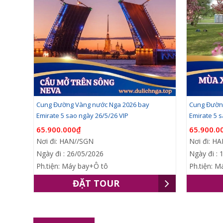
Cung Đường Vàng nước Nga 2026 bay
Cung Đườn
Emirate 5 sao ngày 26/5/26 VIP
Emirate 5 
65.900.000₫
65.900.0
Nơi đi: HAN//SGN
Nơi đi: H
Ngày đi : 26/05/2026
Ngày đi : 
Ph.tiện: Máy bay+Ô tô
Ph.tiện: 
ĐẶT TOUR