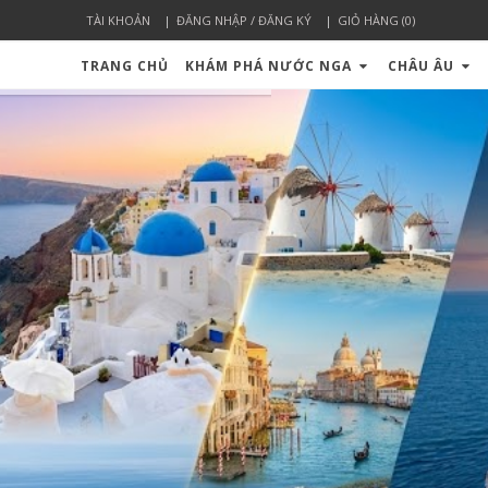
TÀI KHOẢN
ĐĂNG NHẬP / ĐĂNG KÝ
GIỎ HÀNG (0)
TRANG CHỦ
KHÁM PHÁ NƯỚC NGA
CHÂU ÂU