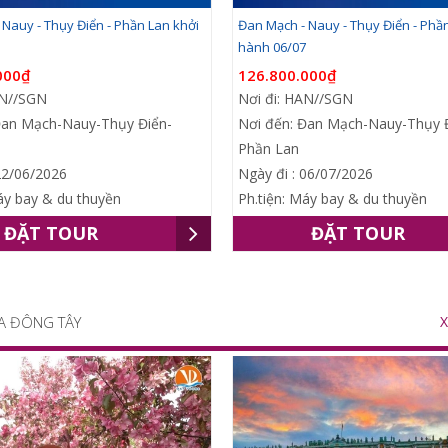
Nauy - Thụy Điển - Phần Lan khởi
Đan Mạch - Nauy - Thụy Điển - Phầ
hành 06/07
000₫
126.800.000₫
AN//SGN
Nơi đi: HAN//SGN
Đan Mạch-Nauy-Thụy Điển-
Nơi đến: Đan Mạch-Nauy-Thụy 
Phần Lan
22/06/2026
Ngày đi : 06/07/2026
áy bay & du thuyền
Ph.tiện: Máy bay & du thuyền
ĐẶT TOUR
ĐẶT TOUR
A ĐÔNG TÂY