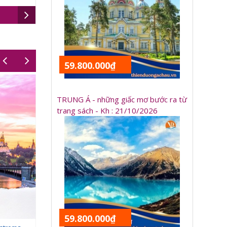
59.800.000₫
TRUNG Á - những giấc mơ bước ra từ
trang sách - Kh : 21/10/2026
59.800.000₫