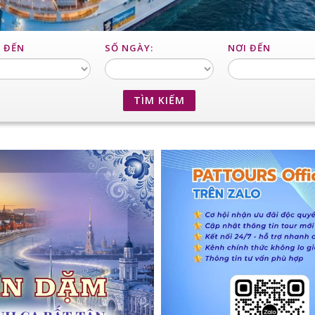
I ĐẾN
SỐ NGÀY:
NƠI ĐẾN
TÌM KIẾM