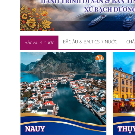
BẮC ÂU & BALTICS 7 NƯỚC
CHÂ
Bắc Âu 4 nước