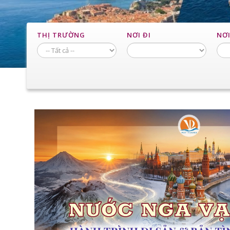
THỊ TRƯỜNG
NƠI ĐI
NƠ