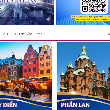
U ÂU
Du thuyền 5 châu