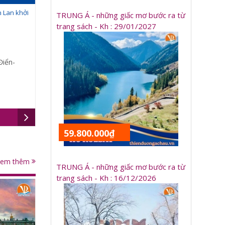
n Lan khởi
TRUNG Á - những giấc mơ bước ra từ
trang sách - Kh : 29/01/2027
Điển-
59.800.000₫
Xem thêm
TRUNG Á - những giấc mơ bước ra từ
trang sách - Kh : 16/12/2026