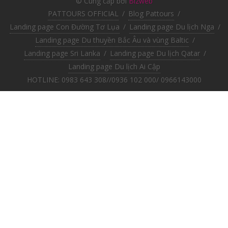
© Cung cấp bởi
Bizweb
PATTOURS OFFICIAL
/
Blog Pattours
/
Landing page Con Đường Tơ Lụa
/
Landing page Du lịch Nga
/
Landing page Du thuyền Bắc Âu và vùng Baltic
/
Landing page Sri Lanka
/
Landing page Du lịch Qatar
/
Landing page Du lịch Ai Cập
HOTLINE: 0983 643 308//0936 102 000/ 0966143000