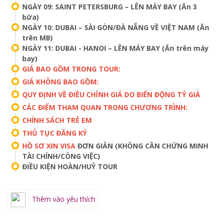
NGÀY 09: SAINT PETERSBURG – LÊN MÁY BAY (Ăn 3
bữa)
NGÀY 10: DUBAI – SÀI GÒN/ĐÀ NẴNG VỀ VIỆT NAM (Ăn
trên MB)
NGÀY 11: DUBAI - HANOI – LÊN MÁY BAY (Ăn trên máy
bay)
GIÁ BAO GỒM TRONG TOUR:
GIÁ KHÔNG BAO GỒM:
QUY ĐỊNH VỀ ĐIỀU CHỈNH GIÁ DO BIẾN ĐỘNG TỶ GIÁ
CÁC ĐIỂM THAM QUAN TRONG CHƯƠNG TRÌNH:
CHÍNH SÁCH TRẺ EM
THỦ TỤC ĐĂNG KÝ
HỒ SƠ XIN VISA
ĐƠN GIẢN (KHÔNG CẦN CHỨNG MINH
TÀI CHÍNH/CÔNG VIỆC)
ĐIỀU KIỆN HOÀN/HUỶ TOUR
Thêm vào yêu thích