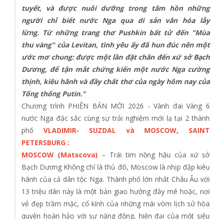
tuyết, và được nuôi dưỡng trong tâm hồn những
người chỉ biết nước Nga qua di sản văn hóa lẫy
lừng. Từ những trang thơ Pushkin bất tử đến "Mùa
thu vàng" của Levitan, tình yêu ấy đã hun đúc nên một
ước mơ chung: được một lần đặt chân đến xứ sở Bạch
Dương, để tận mắt chứng kiến một nước Nga cường
thịnh, kiêu hãnh và đầy chất thơ của ngày hôm nay của
Tổng thống Putin."
Chương trình PHIÊN BẢN MỚI 2026 - Vành đai Vàng 6
nước Nga đặc sắc cùng sự trải nghiệm mới lạ tại 2 thành
phố
VLADIMIR- SUZDAL và MOSCOW, SAINT
PETERSBURG :
MOSCOW (Matxcova)
– Trái tim nồng hậu của xứ sở
Bạch Dương Không chỉ là thủ đô, Moscow là nhịp đập kiêu
hãnh của cả dân tộc Nga. Thành phố lớn nhất Châu Âu với
13 triệu dân này là một bản giao hưởng đầy mê hoặc, nơi
vẻ đẹp trầm mặc, cổ kính của những mái vòm lịch sử hòa
quyện hoàn hảo với sự năng động, hiện đại của một siêu