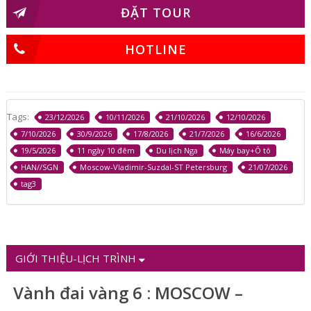
ĐẶT TOUR
HOTLINE
Tags:
23/12/2026
10/11/2026
21/10/2026
12/10/2026
7/10/2026
30/9/2026
17/8/2026
21/7/2026
16/6/2026
19/5/2026
11 ngày 10 đêm
Du lịch Nga
Máy bay+Ô tô
HAN//SGN
Moscow-Vladimir-Suzdal-ST Petersburg
21/07/2026
tag3
GIỚI THIỆU-LỊCH TRÌNH
Vành đai vàng 6 : MOSCOW –