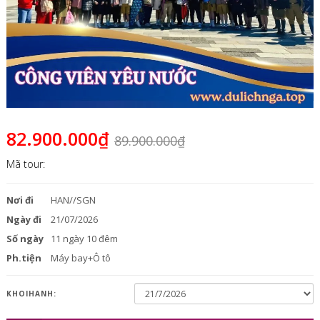
82.900.000₫
89.900.000₫
Mã tour:
Nơi đi
HAN//SGN
Ngày đi
21/07/2026
Số ngày
11 ngày 10 đêm
Ph.tiện
Máy bay+Ô tô
KHOIHANH: