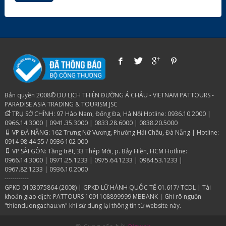
Bản quyền 2008© DU LỊCH THIÊN ĐƯỜNG Á CHÂU - VIETNAM PATTOURS -
PARADISE ASIA TRADING & TOURISM JSC
TRỤ SỞ CHÍNH: 97 Hào Nam, Đống Đa, Hà Nội Hotline: 0936.10.2000 |
0966.14.3000 | 0941.35.3000 | 0833.28.6000 | 0838.20.5000
VP ĐÀ NẴNG: 162 Trưng Nữ Vương, Phường Hải Châu, Đà Nẵng | Hotline:
0914 98 44 55 / 0936 102 000
VP SÀI GÒN: Tầng trệt, 33 Thép Mới, p. Bảy Hiền, HCM Hotline:
0966.14.3000 | 0971.25.1233 | 0975.64.1233 | 0984.53.1233 |
0967.82.1233 | 0936.10.2000
------------
GPKD 0103075864 (2008) | GPKD LỮ HÀNH QUÔC TẾ 01.617/ TCDL | Tài
khoản giao dịch: PATTOURS 1091108899999 MBBANK | Ghi rõ nguồn
"thienduongachau.vn" khi sử dụng lại thông tin từ website này.