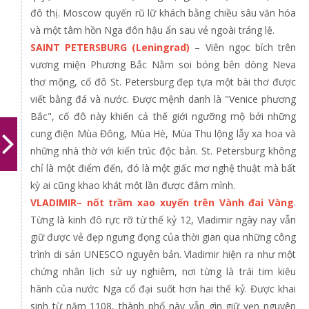
đô thị. Moscow quyến rũ lữ khách bằng chiều sâu văn hóa
và một tâm hồn Nga đôn hậu ẩn sau vẻ ngoài tráng lệ.
SAINT PETERSBURG (Leningrad)
– Viên ngọc bích trên
vương miện Phương Bắc Nằm soi bóng bên dòng Neva
thơ mộng, cố đô St. Petersburg đẹp tựa một bài thơ được
viết bằng đá và nước. Được mệnh danh là "Venice phương
Bắc", cố đô này khiến cả thế giới ngưỡng mộ bởi những
cung điện Mùa Đông, Mùa Hè, Mùa Thu lộng lẫy xa hoa và
những nhà thờ với kiến trúc độc bản. St. Petersburg không
chỉ là một điểm đến, đó là một giấc mơ nghệ thuật mà bất
kỳ ai cũng khao khát một lần được đắm mình.
VLADIMIR– nốt trầm xao xuyến trên Vành đai Vàng
.
Từng là kinh đô rực rỡ từ thế kỷ 12, Vladimir ngày nay vẫn
giữ được vẻ đẹp ngưng đọng của thời gian qua những công
trình di sản UNESCO nguyên bản. Vladimir hiện ra như một
chứng nhân lịch sử uy nghiêm, nơi từng là trái tim kiêu
hãnh của nước Nga cổ đại suốt hơn hai thế kỷ. Được khai
sinh từ năm 1108, thành phố này vẫn gìn giữ vẹn nguyên