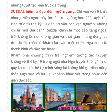
những tuyệt tác kiến trúc đá trắng .
SUZDAL hiện ra đẹp đến ngỡ ngàng.
Chỉ vỏn vẹn 9 km²,
nhưng 'viên ngọc' này ôm ấp trong lòng hơn 200 tuyệt tác
kiến trúc từ thế kỷ 13 đến 19 vẫn còn vẹn nguyên. Không
chỉ là một địa danh, Suzdal chính là một bảo tàng ngoài
trời khổng lồ, nơi không gian và thời gian nhưng đọng lại,
đưa bước chân lữ khách lạc vào một nước Nga xưa cũ,
thanh bình và đầy mê hoặc."
Khám phá chương trình trải nghiệm tương tác "Xuyên
không về thế kỷ 19 trong ngôi nhà Nga truyền thống" – nơi
quý khách có thể tự mình sống lại không khí gia đình nông
thôn Nga xưa và lưu lại khoảnh khắc với trang phục dân
gian đặc sắc.