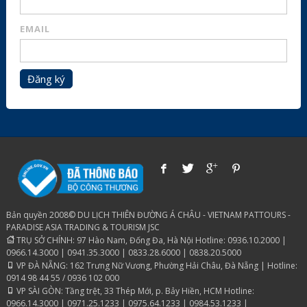
EMAIL
Đăng ký
Bản quyền 2008© DU LỊCH THIÊN ĐƯỜNG Á CHÂU - VIETNAM PATTOURS -
PARADISE ASIA TRADING & TOURISM JSC
TRỤ SỞ CHÍNH: 97 Hào Nam, Đống Đa, Hà Nội Hotline: 0936.10.2000 |
0966.14.3000 | 0941.35.3000 | 0833.28.6000 | 0838.20.5000
VP ĐÀ NẴNG: 162 Trưng Nữ Vương, Phường Hải Châu, Đà Nẵng | Hotline:
0914 98 44 55 / 0936 102 000
VP SÀI GÒN: Tầng trệt, 33 Thép Mới, p. Bảy Hiền, HCM Hotline:
0966.14.3000 | 0971.25.1233 | 0975.64.1233 | 0984.53.1233 |