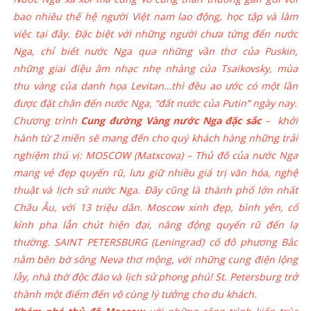
bao nhiêu thế hệ người Việt nam lao động, học tập và làm
việc tại đây. Đặc biệt với những người chưa từng đến nước
Nga, chỉ biết nước Nga qua những vần thơ của Puskin,
những giai điệu âm nhạc nhẹ nhàng của Tsaikovsky, mùa
thu vàng của danh họa Levitan…thì đều ao ước có một lần
được đặt chân đến nước Nga, “đất nước của Putin” ngày nay.
Chương trình
Cung đường Vàng nước Nga đặc sắc
– khởi
hành từ 2 miền sẽ mang đến cho quý khách hàng những trải
nghiệm thú vị: MOSCOW (Matxcova) – Thủ đô của nước Nga
mang vẻ đẹp quyến rũ, lưu giữ nhiều giá trị văn hóa, nghệ
thuật và lịch sử nước Nga. Đây cũng là thành phố lớn nhất
Châu Âu, với 13 triệu dân. Moscow xinh đẹp, bình yên, cổ
kính pha lẫn chút hiện đại, năng động quyến rũ đến lạ
thường. SAINT PETERSBURG (Leningrad) cố đô phương Bắc
nằm bên bờ sông Neva thơ mộng, với những cung điện lộng
lẫy, nhà thờ độc đáo và lịch sử phong phú! St. Petersburg trở
thành một điểm đến vô cùng lý tưởng cho du khách.