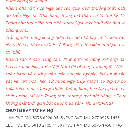
nước Nga qua 4 mùa.
Khám phá Văn hóa Nga đặc sắc qua việc: thưởng thức bữa
ăn kiểu Nga tại Nhà hàng trong toà tháp cổ từ thế kỷ 16.
Thăm chợ lưu niệm lớn nhất nước Nga Vernisadj độc đáo và
phong phú.
Trải nghiệm hàng không hiện đại- tiện lợi bay từ 2 miền Việt
Nam đến cả Moscow/Saint PtBurg giúp tiện kiệm thời gian và
chi phí.
Khách sạn 4 sao đẳng cấp, thực đơn ăn uống kết hợp hài
hòa các món Nga, món Việt Nam để phù hợp với người Việt;
Điều hành và hướng dẫn viên chuyên nghiệp, hiểu biết sâu
sắc về văn hóa, lịch sử nước Nga Quý khách có dịp tự do
thỏa thích mua sắm tại Thiên đường hàng hóa Nga giá rẻ mà
chất lượng tại các Trung tâm thương mại nổi tiếng; ( Tour
không mất thời gian bắt buộc mua sắm- NO SHOPING)
CHUYẾN BAY TỪ HÀ NỘI
HAN PVG MU 5076 0220 0645 /PVG SVO MU 247 0925 1435
LED PVG MU 6013 2105 1130 /PVG HAN MU 5075 1450 1745