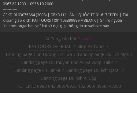
0967.82.1233 | 0936.10.2000
------------
GPKD 0103075864 (2008) | GPKD LỮ HÀNH QUÔC TẾ 01.617/ TCDL | Tài
khoản giao dịch: PATTOURS 1091108899999 MBBANK | Ghi rõ nguồn
"thienduongachau.vn" khi sử dụng lại thông tin từ website này.
© Cung cấp bởi
Bizweb
PATTOURS OFFICIAL
/
Blog Pattours
/
Landing page Con Đường Tơ Lụa
/
Landing page Du lịch Nga
/
Landing page Du thuyền Bắc Âu và vùng Baltic
/
Landing page Sri Lanka
/
Landing page Du lịch Qatar
/
Landing page Du lịch Ai Cập
HOTLINE: 0983 643 308//0936 102 000/ 0966143000