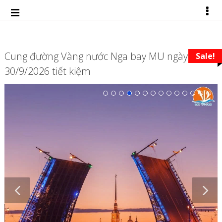
Cung đường Vàng nước Nga bay MU ngày
Sale!
30/9/2026 tiết kiệm