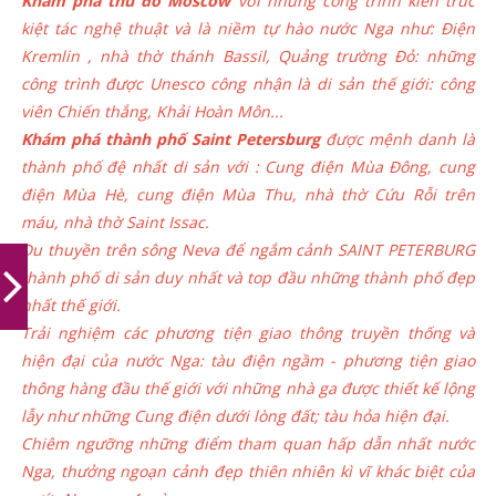
Khám phá thủ đô Moscow
với những công trình kiến trúc
kiệt tác nghệ thuật và là niềm tự hào nước Nga như: Điện
Kremlin , nhà thờ thánh Bassil, Quảng trường Đỏ: những
công trình được Unesco công nhận là di sản thế giới: công
viên Chiến thắng, Khải Hoàn Môn...
Khám phá thành phố Saint Petersburg
được mệnh danh là
thành phố đệ nhất di sản với : Cung điện Mùa Đông, cung
điện Mùa Hè, cung điện Mùa Thu, nhà thờ Cứu Rỗi trên
máu, nhà thờ Saint Issac.
Du thuyền trên sông Neva để ngắm cảnh SAINT PETERBURG
thành phố di sản duy nhất và top đầu những thành phố đẹp
nhất thế giới.
Trải nghiệm các phương tiện giao thông truyền thống và
hiện đại của nước Nga: tàu điện ngầm - phương tiện giao
thông hàng đầu thế giới với những nhà ga được thiết kế lộng
lẫy như những Cung điện dưới lòng đất; tàu hỏa hiện đại.
Chiêm ngưỡng những điểm tham quan hấp dẫn nhất nước
Nga, thưởng ngoạn cảnh đẹp thiên nhiên kì vĩ khác biệt của