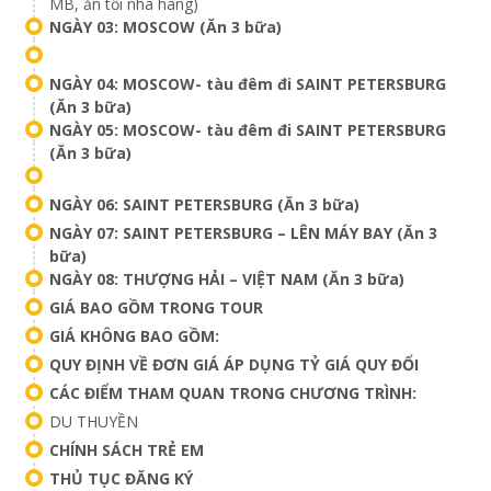
MB, ăn tối nhà hàng)
NGÀY 03: MOSCOW (Ăn 3 bữa)
NGÀY 04: MOSCOW- tàu đêm đi SAINT PETERSBURG
(Ăn 3 bữa)
NGÀY 05: MOSCOW- tàu đêm đi SAINT PETERSBURG
(Ăn 3 bữa)
NGÀY 06: SAINT PETERSBURG (Ăn 3 bữa)
NGÀY 07: SAINT PETERSBURG – LÊN MÁY BAY (Ăn 3
bữa)
NGÀY 08: THƯỢNG HẢI – VIỆT NAM (Ăn 3 bữa)
GIÁ BAO GỒM TRONG TOUR
GIÁ KHÔNG BAO GỒM:
QUY ĐỊNH VỀ ĐƠN GIÁ ÁP DỤNG TỶ GIÁ QUY ĐỔI
CÁC ĐIỂM THAM QUAN TRONG CHƯƠNG TRÌNH:
DU THUYỀN
CHÍNH SÁCH TRẺ EM
THỦ TỤC ĐĂNG KÝ