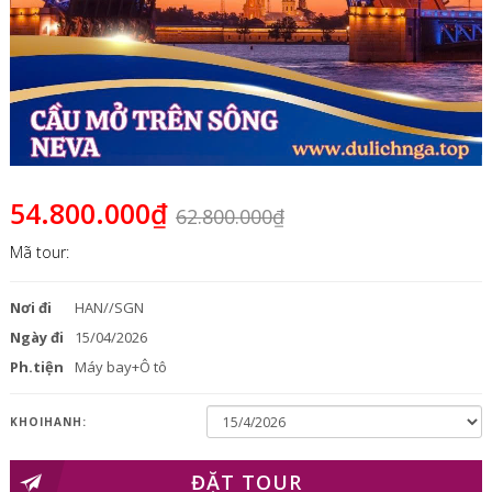
54.800.000₫
62.800.000₫
Mã tour:
Nơi đi
HAN//SGN
Ngày đi
15/04/2026
Ph.tiện
Máy bay+Ô tô
KHOIHANH:
ĐẶT TOUR