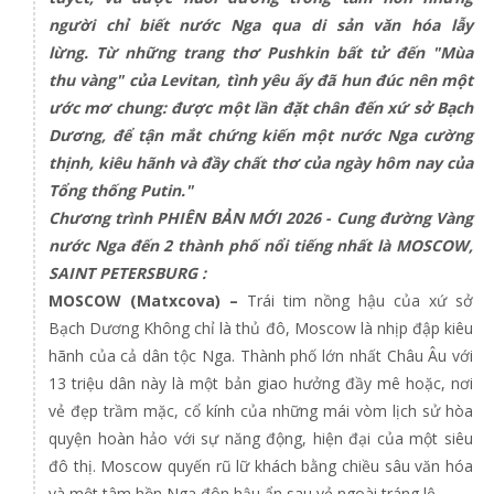
người chỉ biết nước Nga qua di sản văn hóa lẫy
lừng. Từ những trang thơ Pushkin bất tử đến "Mùa
thu vàng" của Levitan, tình yêu ấy đã hun đúc nên một
ước mơ chung: được một lần đặt chân đến xứ sở Bạch
Dương, để tận mắt chứng kiến một nước Nga cường
thịnh, kiêu hãnh và đầy chất thơ của ngày hôm nay của
Tổng thống Putin."
Chương trình PHIÊN BẢN MỚI 2026 - Cung đường Vàng
nước Nga đến 2 thành phố nổi tiếng nhất là MOSCOW,
SAINT PETERSBURG :
MOSCOW (Matxcova) –
Trái tim nồng hậu của xứ sở
Bạch Dương Không chỉ là thủ đô, Moscow là nhịp đập kiêu
hãnh của cả dân tộc Nga. Thành phố lớn nhất Châu Âu với
13 triệu dân này là một bản giao hưởng đầy mê hoặc, nơi
vẻ đẹp trầm mặc, cổ kính của những mái vòm lịch sử hòa
quyện hoàn hảo với sự năng động, hiện đại của một siêu
đô thị. Moscow quyến rũ lữ khách bằng chiều sâu văn hóa
và một tâm hồn Nga đôn hậu ẩn sau vẻ ngoài tráng lệ.