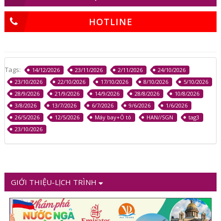
HOTLINE
Tags:
14/12/2026
23/11/2026
2/11/2026
24/10/2026
23/10/2026
22/10/2026
17/10/2026
8/10/2026
5/10/2026
28/9/2026
21/9/2026
14/9/2026
28/8/2026
10/8/2026
3/8/2026
13/7/2026
6/7/2026
9/6/2026
1/6/2026
26/5/2026
12/5/2026
Máy bay+Ô tô
HAN//SGN
tag3
23/10/2026
GIỚI THIỆU-LỊCH TRÌNH