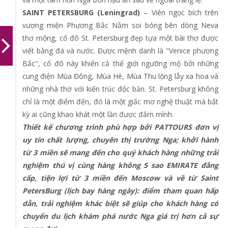
SAINT PETERSBURG (Leningrad)
– Viên ngọc bích trên
vương miện Phương Bắc Nằm soi bóng bên dòng Neva
thơ mộng, cố đô St. Petersburg đẹp tựa một bài thơ được
viết bằng đá và nước. Được mệnh danh là "Venice phương
Bắc", cố đô này khiến cả thế giới ngưỡng mộ bởi những
cung điện Mùa Đông, Mùa Hè, Mùa Thu lộng lẫy xa hoa và
những nhà thờ với kiến trúc độc bản. St. Petersburg không
chỉ là một điểm đến, đó là một giấc mơ nghệ thuật mà bất
kỳ ai cũng khao khát một lần được đắm mình.
Thiết kế chương trình phù hợp bởi PATTOURS đơn vị
uy tín chất lượng, chuyên thị trường Nga; khởi hành
từ 3 miền sẽ mang đến cho quý khách hàng những trải
nghiệm thú vị cùng hàng không 5 sao EMIRATE đẳng
cấp, tiện lợi từ 3 miền đến Moscow và về từ Saint
PetersBurg (lịch bay hàng ngày): điểm tham quan hấp
dẫn, trải nghiệm khác biệt sẽ giúp cho khách hàng có
chuyến du lịch khám phá nước Nga giá trị hơn cả sự