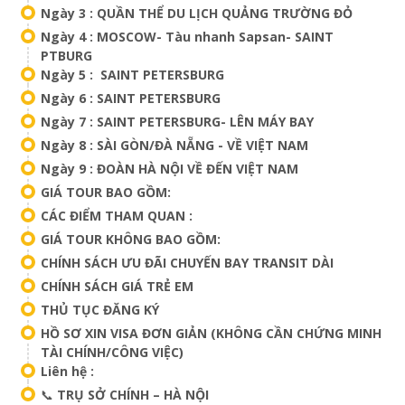
Ngày 3 : QUẦN THỂ DU LỊCH QUẢNG TRƯỜNG ĐỎ
Ngày 4 : MOSCOW- Tàu nhanh Sapsan- SAINT
PTBURG
Ngày 5 : SAINT PETERSBURG
Ngày 6 : SAINT PETERSBURG
Ngày 7 : SAINT PETERSBURG- LÊN MÁY BAY
Ngày 8 : SÀI GÒN/ĐÀ NẴNG - VỀ VIỆT NAM
Ngày 9 : ĐOÀN HÀ NỘI VỀ ĐẾN VIỆT NAM
GIÁ TOUR BAO GỒM:
CÁC ĐIỂM THAM QUAN :
GIÁ TOUR KHÔNG BAO GỒM:
CHÍNH SÁCH ƯU ĐÃI CHUYẾN BAY TRANSIT DÀI
CHÍNH SÁCH GIÁ TRẺ EM
THỦ TỤC ĐĂNG KÝ
HỒ SƠ XIN VISA ĐƠN GIẢN (KHÔNG CẦN CHỨNG MINH
TÀI CHÍNH/CÔNG VIỆC)
Liên hệ :
📞
TRỤ SỞ CHÍNH – HÀ NỘI