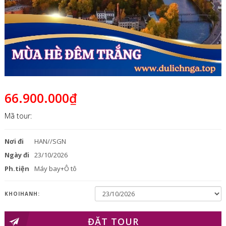
66.900.000₫
Mã tour:
Nơi đi
HAN//SGN
Ngày đi
23/10/2026
Ph.tiện
Máy bay+Ô tô
KHOIHANH:
ĐẶT TOUR