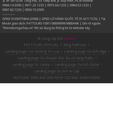
VP SÀI GÒN: Tầng trệt, 33 Thép Mới, p. Bảy Hiền, HCM Hotline:
0966.14.3000 | 0971.25.1233 | 0975.64.1233 | 0984.53.1233 |
0967.82.1233 | 0936.10.2000
------------
GPKD 0103075864 (2008) | GPKD LỮ HÀNH QUÔC TẾ 01.617/ TCDL | Tài
khoản giao dịch: PATTOURS 1091108899999 MBBANK | Ghi rõ nguồn
"thienduongachau.vn" khi sử dụng lại thông tin từ website này.
© Cung cấp bởi
Bizweb
PATTOURS OFFICIAL
/
Blog Pattours
/
Landing page Con Đường Tơ Lụa
/
Landing page Du lịch Nga
/
Landing page Du thuyền Bắc Âu và vùng Baltic
/
Landing page Sri Lanka
/
Landing page Du lịch Qatar
/
Landing page Du lịch Ai Cập
HOTLINE: 0983 643 308//0936 102 000/ 0966143000