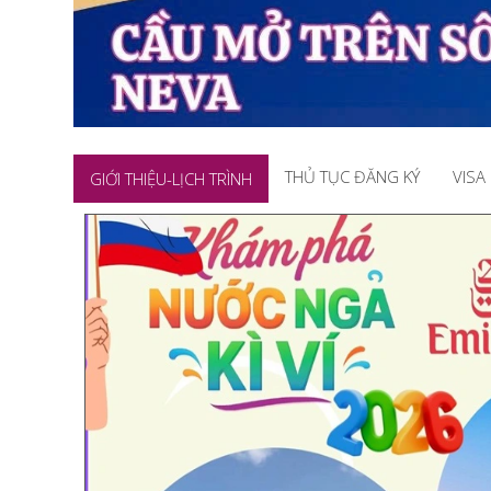
THỦ TỤC ĐĂNG KÝ
VISA
GIỚI THIỆU-LỊCH TRÌNH