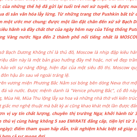
 của những thế hệ đã gửi lại tuổi trẻ nơi xứ tuyết, và được n
a di sản văn hóa lẫy lừng. Từ những trang thơ Pushkin bất tử
nên một ước mơ chung: được một lần đặt chân đến xứ sở Bạch 
iêu hãnh và đầy chất thơ của ngày hôm nay của Tổng thống Puti
ng Vàng nước Nga đến 2 thành phố nổi tiếng nhất là MOSCO
sở Bạch Dương Không chỉ là thủ đô, Moscow là nhịp đập kiêu hã
riệu dân này là một bản giao hưởng đầy mê hoặc, nơi vẻ đẹp trầ
hảo với sự năng động, hiện đại của một siêu đô thị. Moscow qu
đôn hậu ẩn sau vẻ ngoài tráng lệ.
 trên vương miện Phương Bắc Nằm soi bóng bên dòng Neva thơ mộ
g đá và nước. Được mệnh danh là "Venice phương Bắc", cố đô này
 Mùa Hè, Mùa Thu lộng lẫy xa hoa và những nhà thờ với kiến trúc
ột giấc mơ nghệ thuật mà bất kỳ ai cũng khao khát một lần được đ
 vị uy tín chất lượng, chuyên thị trường Nga; khởi hành từ 
thú vị cùng hàng không 5 sao EMIRATE đẳng cấp, tiện lợi từ 3
 ngày): điểm tham quan hấp dẫn, trải nghiệm khác biệt sẽ giúp 
ị hơn cả sự mong đợi.