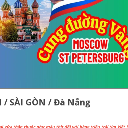
I / SÀI GÒN / Đà Nẵng
lại vừa thân thuộc như máu thịt đối với hàng triệu trái tim Việt