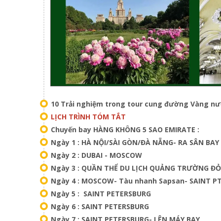
10 Trải nghiệm trong tour cung đường Vàng nướ
LỊCH TRÌNH TÓM TẮT
Chuyến bay HÀNG KHÔNG 5 SAO EMIRATE :
Ngày 1 : HÀ NỘI/SÀI GÒN/ĐÀ NẴNG- RA SÂN BAY
Ngày 2 : DUBAI - MOSCOW
Ngày 3 : QUẦN THỂ DU LỊCH QUẢNG TRƯỜNG ĐỎ
Ngày 4 : MOSCOW- Tàu nhanh Sapsan- SAINT 
Ngày 5 : SAINT PETERSBURG
Ngày 6 : SAINT PETERSBURG
Ngày 7 : SAINT PETERSBURG- LÊN MÁY BAY