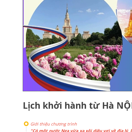
Lịch khởi hành từ Hà NỘ
Giới thiệu chương trình
"Có một nước Nga vừa xa xôi diệu vợi về địa lý, 