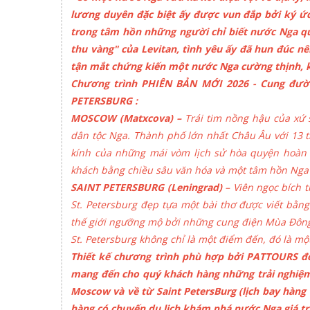
lương duyên đặc biệt ấy được vun đắp bởi ký ức
trong tâm hồn những người chỉ biết nước Nga qu
thu vàng" của Levitan, tình yêu ấy đã hun đúc 
tận mắt chứng kiến một nước Nga cường thịnh, k
Chương trình PHIÊN BẢN MỚI 2026 - Cung đườ
PETERSBURG :
MOSCOW (Matxcova) –
Trái tim nồng hậu của xứ 
dân tộc Nga. Thành phố lớn nhất Châu Âu với 13 t
kính của những mái vòm lịch sử hòa quyện hoàn 
khách bằng chiều sâu văn hóa và một tâm hồn Nga 
SAINT PETERSBURG (Leningrad)
– Viên ngọc bích
St. Petersburg đẹp tựa một bài thơ được viết bằn
thế giới ngưỡng mộ bởi những cung điện Mùa Đông,
St. Petersburg không chỉ là một điểm đến, đó là m
Thiết kế chương trình phù hợp bởi PATTOURS đơn
mang đến cho quý khách hàng những trải nghiệm 
Moscow và về từ Saint PetersBurg (lịch bay hàng
hàng có chuyến du lịch khám phá nước Nga giá tr