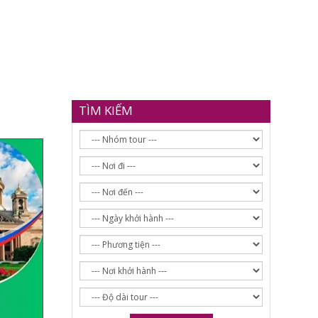
TÌM KIẾM