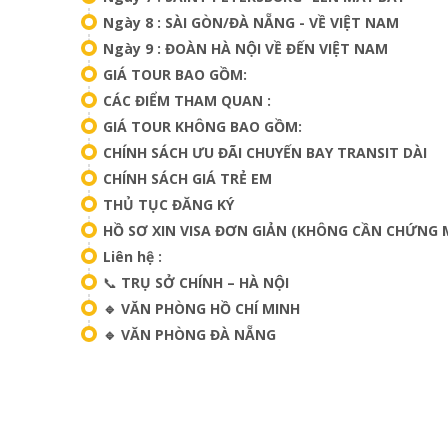
Ngày 8 : SÀI GÒN/ĐÀ NẴNG - VỀ VIỆT NAM
Ngày 9 : ĐOÀN HÀ NỘI VỀ ĐẾN VIỆT NAM
GIÁ TOUR BAO GỒM:
CÁC ĐIỂM THAM QUAN :
GIÁ TOUR KHÔNG BAO GỒM:
CHÍNH SÁCH ƯU ĐÃI CHUYẾN BAY TRANSIT DÀI
CHÍNH SÁCH GIÁ TRẺ EM
THỦ TỤC ĐĂNG KÝ
HỒ SƠ XIN VISA ĐƠN GIẢN (KHÔNG CẦN CHỨNG M
Liên hệ :
📞
TRỤ SỞ CHÍNH – HÀ NỘI
🔹 VĂN PHÒNG HỒ CHÍ MINH
🔹 VĂN PHÒNG ĐÀ NẴNG