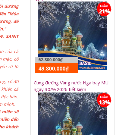
uôi dưỡng
21%
 đến "Mùa
Dương, để
n."
W, SAINT
nh của cả
m mặc, cổ
62.800.000₫
yến rũ lữ
49.800.000₫
ng, cố đô
Cung đường Vàng nước Nga bay MU
 khiến cả
ngày 30/9/2026 tiết kiệm
 độc bản.
13%
ắm mình.
3 miền sẽ
 miền đến
cho khách