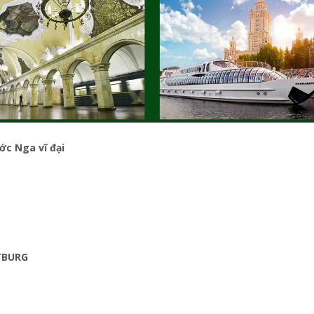
c Nga vĩ đại
PTBURG