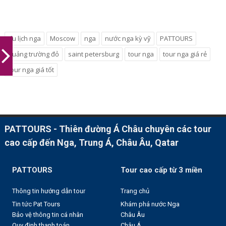
du lịch nga
Moscow
nga
nước nga kỳ vỹ
PATTOURS
quảng trường đỏ
saint petersburg
tour nga
tour nga giá rẻ
tour nga giá tốt
PATTOURS - Thiên đường Á Châu chuyên các tour
cao cấp đến Nga, Trung Á, Châu Âu, Qatar
PATTOURS
Tour cao cấp từ 3 miền
Thông tin hướng dẫn tour
Trang chủ
Tin tức Pat Tours
Khám phá nước Nga
Bảo vệ thông tin cá nhân
Châu Âu
Quy định thanh toán
Châu Á