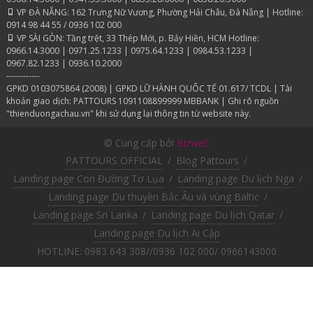
VP ĐÀ NẴNG: 162 Trưng Nữ Vương, Phường Hải Châu, Đà Nẵng | Hotline:
0914 98 44 55 / 0936 102 000
VP SÀI GÒN: Tầng trệt, 33 Thép Mới, p. Bảy Hiền, HCM Hotline:
0966.14.3000 | 0971.25.1233 | 0975.64.1233 | 0984.53.1233 |
0967.82.1233 | 0936.10.2000
------------
GPKD 0103075864 (2008) | GPKD LỮ HÀNH QUÔC TẾ 01.617/ TCDL | Tài
khoản giao dịch: PATTOURS 1091108899999 MBBANK | Ghi rõ nguồn
"thienduongachau.vn" khi sử dụng lại thông tin từ website này.
© Cung cấp bởi
Bizweb
PATTOURS OFFICIAL
/
Blog Pattours
/
Landing page Con Đường Tơ Lụa
/
Landing page Du lịch Nga
/
Landing page Du thuyền Bắc Âu và vùng Baltic
/
Landing page Sri Lanka
/
Landing page Du lịch Qatar
/
Landing page Du lịch Ai Cập
HOTLINE: 0983 643 308//0936 102 000/ 0966143000