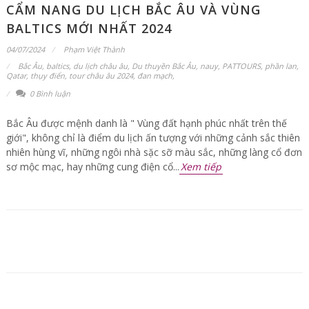
CẨM NANG DU LỊCH BẮC ÂU VÀ VÙNG
BALTICS MỚI NHẤT 2024
04/07/2024
Phạm Việt Thành
Bắc Âu
,
baltics
,
du lịch châu âu
,
Du thuyền Bắc Âu
,
nauy
,
PATTOURS
,
phần lan
,
Qatar
,
thụy điển
,
tour châu âu 2024
,
đan mạch
,
0 Bình luận
Bắc Âu được mệnh danh là " Vùng đất hạnh phúc nhất trên thế
giới", không chỉ là điểm du lịch ấn tượng với những cảnh sắc thiên
nhiên hùng vĩ, những ngôi nhà sặc sỡ màu sắc, những làng cổ đơn
sơ mộc mạc, hay những cung điện cổ...
Xem tiếp