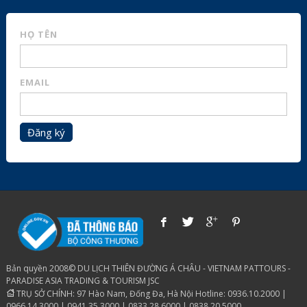
HỌ TÊN
EMAIL
Đăng ký
Bản quyền 2008© DU LỊCH THIÊN ĐƯỜNG Á CHÂU - VIETNAM PATTOURS -
PARADISE ASIA TRADING & TOURISM JSC
TRỤ SỞ CHÍNH: 97 Hào Nam, Đống Đa, Hà Nội Hotline: 0936.10.2000 |
0966.14.3000 | 0941.35.3000 | 0833.28.6000 | 0838.20.5000