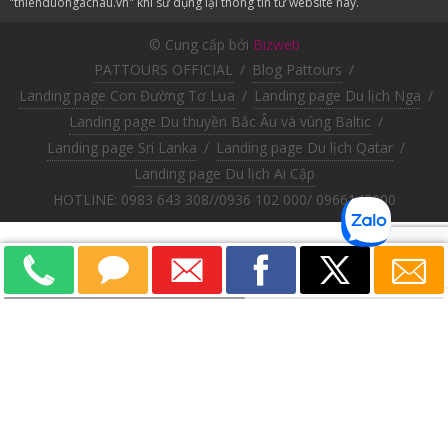
"thienduongachau.vn" khi sử dụng lại thông tin từ website này.
© Cung cấp bởi
Bizweb
PATTOURS OFFICIAL
/
Blog Pattours
/
Landing page Con Đường Tơ Lụa
/
Landing page Du lịch Nga
/
Landing page Du thuyền Bắc Âu và vùng Baltic
/
Landing page Sri Lanka
/
Landing page Du lịch Qatar
/
Landing page Du lịch Ai Cập
HOTLINE: 0983 643 308//0936 102 000/ 0966143000