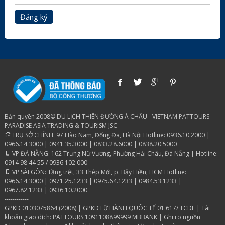
Đăng ký
Bản quyền 2008© DU LỊCH THIÊN ĐƯỜNG Á CHÂU - VIETNAM PATTOURS -
PARADISE ASIA TRADING & TOURISM JSC
TRỤ SỞ CHÍNH: 97 Hào Nam, Đống Đa, Hà Nội Hotline: 0936.10.2000 |
0966.14.3000 | 0941.35.3000 | 0833.28.6000 | 0838.20.5000
VP ĐÀ NẴNG: 162 Trưng Nữ Vương, Phường Hải Châu, Đà Nẵng | Hotline:
0914 98 44 55 / 0936 102 000
VP SÀI GÒN: Tầng trệt, 33 Thép Mới, p. Bảy Hiền, HCM Hotline:
0966.14.3000 | 0971.25.1233 | 0975.64.1233 | 0984.53.1233 |
0967.82.1233 | 0936.10.2000
------------
GPKD 0103075864 (2008) | GPKD LỮ HÀNH QUÔC TẾ 01.617/ TCDL | Tài
khoản giao dịch: PATTOURS 1091108899999 MBBANK | Ghi rõ nguồn