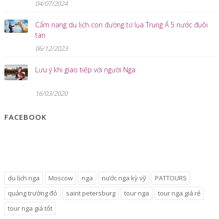
04/07/2024
Cẩm nang du lịch con đường tơ lụa Trung Á 5 nước đuôi
tan
06/12/2023
Lưu ý khi giao tiếp với người Nga
16/03/2020
FACEBOOK
du lịch nga
Moscow
nga
nước nga kỳ vỹ
PATTOURS
quảng trường đỏ
saint petersburg
tour nga
tour nga giá rẻ
tour nga giá tốt