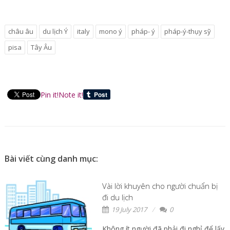
châu âu
du lịch Ý
italy
mono ý
pháp- ý
pháp-ý-thụy sỹ
pisa
Tây Âu
Pin it!
Note it!
Bài viết cùng danh mục:
Vài lời khuyên cho người chuẩn bị
đi du lịch
19 July 2017
0
Không ít người đã phải đi nghỉ để lấy