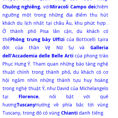
Chuông nghiêng.
với
Miracoli
Campo dei
chiêm
ngưỡng một trong những địa điểm thu hút
khách du lịch nhất tại châu Âu, khu phức hợp .
Ở thành phố Pisa lân cận, du khách có
thể
Phòng trưng bày Uffizi
của Botticelli tạira
đời của thần Vệ Nữ Sự và
Galleria
dell'Accademia delle Belle Arti
của phong trào
Phục Hưng Ý. Tham quan những bảo tàng nghệ
thuật chính trong thành phố, du khách có cơ
hội ngắm nhìn những thành tựu huy hoàng
trong nghệ thuật Ý, như David của Michelangelo
tại
Florence
, nổi bật với quê
hương
Tuscany
Hướng về phía bắc tới vùng
Tuscany
, trong đó có vùng
Chianti
danh tiếng.