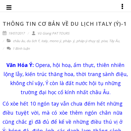
THÔNG TIN CƠ BẢN VỀ DU LỊCH ITALY (Ý)-1
19/07/2017
Vũ Giang PAT TOURS
châu âu
,
du lịch Ý
,
italy
,
mono ý
,
pháp- ý
,
pháp-ý-thụy sỹ
,
pisa
,
Tây Âu
,
1 Bình luận
Văn Hóa Ý:
Opera, hội hoạ, ẩm thực, thiên nhiên
lộng lẫy, kiến trúc thăng hoa, thời trang sành điệu,
không
chỉ vậy, Ý còn là đất nước hội tụ những
trường đại học cổ kính nhất châu Âu.
Có xòe hết 10 ngón tay vẫn chưa đếm hết những
điều tuyệt vời, mà có xòe thêm ngón chân nữa
cũng chắc gì đã đủ để kể về những điều thú vị ở
Ý: bóng đá, điện ảnh, các danh lam thắng cảnh,