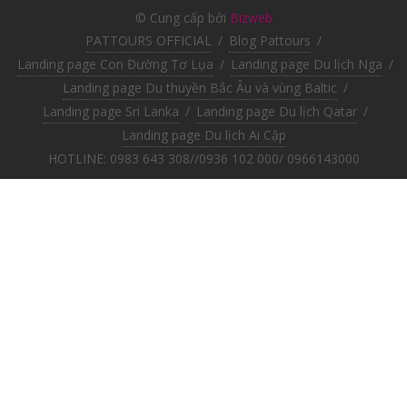
© Cung cấp bởi
Bizweb
PATTOURS OFFICIAL
/
Blog Pattours
/
Landing page Con Đường Tơ Lụa
/
Landing page Du lịch Nga
/
Landing page Du thuyền Bắc Âu và vùng Baltic
/
Landing page Sri Lanka
/
Landing page Du lịch Qatar
/
Landing page Du lịch Ai Cập
HOTLINE: 0983 643 308//0936 102 000/ 0966143000