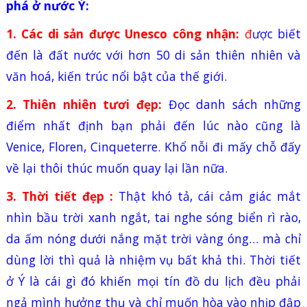
phá ở nước Ý:
1. Các di sản được Unesco công nhận:
đ
ược biết
đến là đất nước với hơn 50 di sản thiên nhiên và
văn hoá, kiến trúc nổi bật của thế giới.
2. Thiên nhiên tươi đẹp:
Đọc danh sách những
điểm nhất định bạn phải đến lúc nào cũng là
Venice
, Floren, Cinqueterre. Khổ nỗi đi mấy chỗ đấy
về lại thôi thúc muốn quay lại lần nữa.
3. Thời tiết đẹp :
Thật khó tả, cái cảm giác mắt
nhìn bầu trời xanh ngắt, tai nghe sóng biển rì rào,
da ấm nóng dưới nắng mặt trời vàng óng… mà chỉ
dùng lời thì quả là nhiệm vụ bất khả thi. Thời tiết
ở Ý là cái gì đó khiến mọi tín đồ du lịch đều phải
ngả mình hưởng thụ và chỉ muốn hòa vào nhịp đập