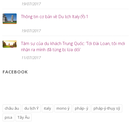
19/07/2017
Thông tin cơ bản về Du lịch Italy (Ý)-1
19/07/2017
Tâm sự của du khách Trung Quốc: ‘Tới Đài Loan, tôi mới
nhận ra mình đã từng bị lừa dối’
11/07/2017
FACEBOOK
châu âu
du lịch Ý
italy
mono ý
pháp- ý
pháp-ý-thụy sỹ
pisa
Tây Âu