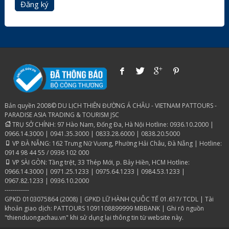
Đăng ký
Bản quyền 2008© DU LỊCH THIÊN ĐƯỜNG Á CHÂU - VIETNAM PATTOURS -
PARADISE ASIA TRADING & TOURISM JSC
TRỤ SỞ CHÍNH: 97 Hào Nam, Đống Đa, Hà Nội Hotline: 0936.10.2000 |
0966.14.3000 | 0941.35.3000 | 0833.28.6000 | 0838.20.5000
VP ĐÀ NẴNG: 162 Trưng Nữ Vương, Phường Hải Châu, Đà Nẵng | Hotline:
0914 98 44 55 / 0936 102 000
VP SÀI GÒN: Tầng trệt, 33 Thép Mới, p. Bảy Hiền, HCM Hotline:
0966.14.3000 | 0971.25.1233 | 0975.64.1233 | 0984.53.1233 |
0967.82.1233 | 0936.10.2000
------------
GPKD 0103075864 (2008) | GPKD LỮ HÀNH QUÔC TẾ 01.617/ TCDL | Tài
khoản giao dịch: PATTOURS 1091108899999 MBBANK | Ghi rõ nguồn
"thienduongachau.vn" khi sử dụng lại thông tin từ website này.