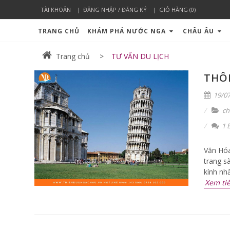
TÀI KHOẢN
ĐĂNG NHẬP / ĐĂNG KÝ
GIỎ HÀNG (0)
TRANG CHỦ
KHÁM PHÁ NƯỚC NGA
CHÂU ÂU
Trang chủ
TƯ VẤN DU LỊCH
THÔN
19/07
ch
1 B
Văn Hóa
trang s
kính nh
Xem ti