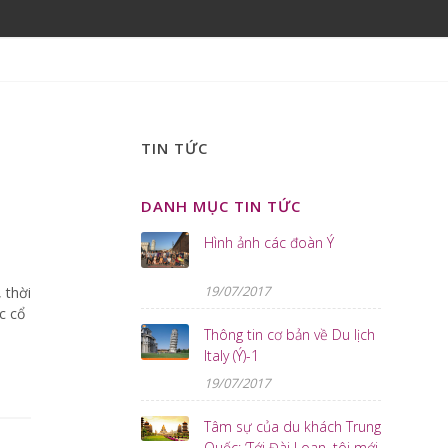
TIN TỨC
DANH MỤC TIN TỨC
Hình ảnh các đoàn Ý
19/07/2017
 thời
c cổ
Thông tin cơ bản về Du lịch
Italy (Ý)-1
19/07/2017
Tâm sự của du khách Trung
Quốc: ‘Tới Đài Loan, tôi mới