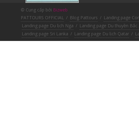
© Cung cấp bởi
Bizweb
PATTOURS OFFICIAL
/
Blog Pattours
/
Landing page Co
Landing page Du lịch Nga
/
Landing page Du thuyền Bắc 
Landing page Sri Lanka
/
Landing page Du lịch Qatar
/
L