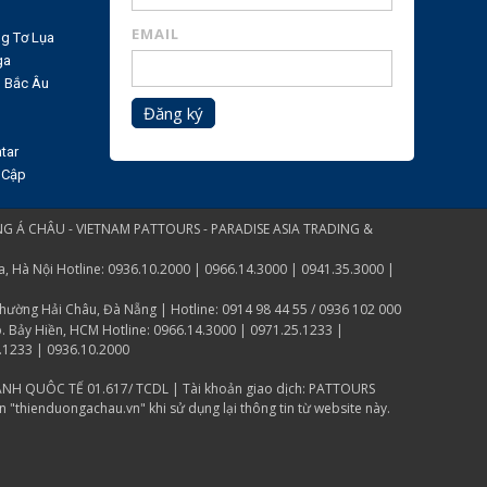
EMAIL
g Tơ Lụa
ga
n Bắc Âu
Đăng ký
tar
 Cập
G Á CHÂU - VIETNAM PATTOURS - PARADISE ASIA TRADING &
Hà Nội Hotline: 0936.10.2000 | 0966.14.3000 | 0941.35.3000 |
ờng Hải Châu, Đà Nẵng | Hotline: 0914 98 44 55 / 0936 102 000
p. Bảy Hiền, HCM Hotline: 0966.14.3000 | 0971.25.1233 |
.1233 | 0936.10.2000
̀NH QUÔC TẾ 01.617/ TCDL | Tài khoản giao dịch: PATTOURS
thienduongachau.vn" khi sử dụng lại thông tin từ website này.