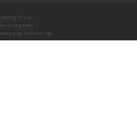
n Đường Tơ Lụa
/
Âu và vùng Baltic
/
anding page Du lịch Ai Cập