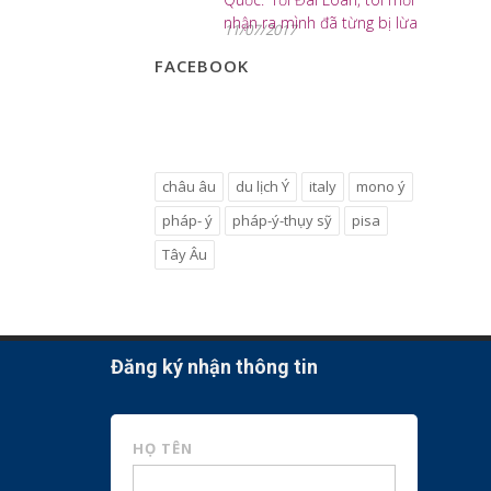
nhận ra mình đã từng bị lừa
11/07/2017
dối’
FACEBOOK
châu âu
du lịch Ý
italy
mono ý
pháp- ý
pháp-ý-thụy sỹ
pisa
Tây Âu
Đăng ký nhận thông tin
HỌ TÊN