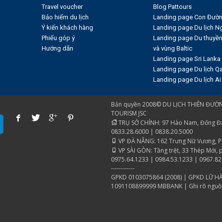
Travel voucher
Blog Pattours
Bảo hiểm du lịch
Landing page Con Đườn
Ý kiến khách hàng
Landing page Du lịch N
Phiếu góp ý
Landing page Du thuyề
Hướng dẫn
và vùng Baltic
Landing page Sri Lanka
Landing page Du lịch Qa
Landing page Du lịch Ai
Bản quyền 2008© DU LỊCH THIÊN ĐƯỜN
TOURISM JSC
TRỤ SỞ CHÍNH: 97 Hào Nam, Đống Đa, 
0833.28.6000 | 0838.20.5000
VP ĐÀ NẴNG: 162 Trưng Nữ Vương, Phư
VP SÀI GÒN: Tầng trệt, 33 Thép Mới, 
0975.64.1233 | 0984.53.1233 | 0967.82
------------
GPKD 0103075864 (2008) | GPKD LỮ HA
1091108899999 MBBANK | Ghi rõ nguồn "