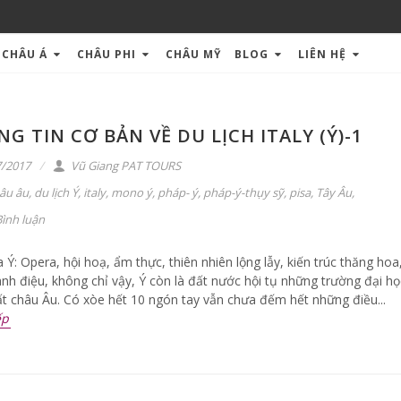
CHÂU Á
CHÂU PHI
CHÂU MỸ
BLOG
LIÊN HỆ
G TIN CƠ BẢN VỀ DU LỊCH ITALY (Ý)-1
/2017
Vũ Giang PAT TOURS
âu âu
,
du lịch Ý
,
italy
,
mono ý
,
pháp- ý
,
pháp-ý-thụy sỹ
,
pisa
,
Tây Âu
,
ình luận
 Ý: Opera, hội hoạ, ẩm thực, thiên nhiên lộng lẫy, kiến trúc thăng hoa,
ành điệu, không chỉ vậy, Ý còn là đất nước hội tụ những trường đại họ
ất châu Âu. Có xòe hết 10 ngón tay vẫn chưa đếm hết những điều...
ếp