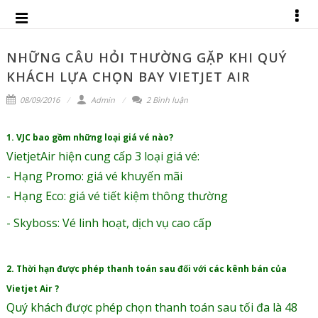
NHỮNG CÂU HỎI THƯỜNG GẶP KHI QUÝ
KHÁCH LỰA CHỌN BAY VIETJET AIR
08/09/2016
Admin
2 Bình luận
1. VJC bao gồm những loại giá vé nào?
VietjetAir hiện cung cấp 3 loại giá vé:
- Hạng Promo: giá vé khuyến mãi
- Hạng Eco: giá vé tiết kiệm thông thường
- Skyboss: Vé linh hoạt, dịch vụ cao cấp
2. Thời hạn được phép thanh toán sau đối với các kênh bán của
Vietjet Air ?
Quý khách được phép chọn thanh toán sau tối đa là 48