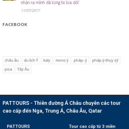
nhận ra mình đã từng bị lừa dối’
11/07/2017
FACEBOOK
châu âu
du lịch Ý
italy
mono ý
pháp- ý
pháp-ý-thụy sỹ
pisa
Tây Âu
PATTOURS - Thiên đường Á Châu chuyên các tour
cao cấp đến Nga, Trung Á, Châu Âu, Qatar
PATTOURS
Tour cao cấp từ 3 miền