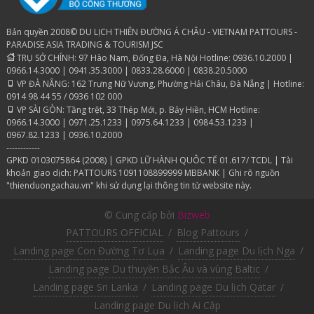
Bản quyền 2008© DU LỊCH THIÊN ĐƯỜNG Á CHÂU - VIETNAM PATTOURS -
PARADISE ASIA TRADING & TOURISM JSC
TRỤ SỞ CHÍNH: 97 Hào Nam, Đống Đa, Hà Nội Hotline: 0936.10.2000 |
0966.14.3000 | 0941.35.3000 | 0833.28.6000 | 0838.20.5000
VP ĐÀ NẴNG: 162 Trưng Nữ Vương, Phường Hải Châu, Đà Nẵng | Hotline:
0914 98 44 55 / 0936 102 000
VP SÀI GÒN: Tầng trệt, 33 Thép Mới, p. Bảy Hiền, HCM Hotline:
0966.14.3000 | 0971.25.1233 | 0975.64.1233 | 0984.53.1233 |
0967.82.1233 | 0936.10.2000
------------
GPKD 0103075864 (2008) | GPKD LỮ HÀNH QUÔC TẾ 01.617/ TCDL | Tài
khoản giao dịch: PATTOURS 1091108899999 MBBANK | Ghi rõ nguồn
"thienduongachau.vn" khi sử dụng lại thông tin từ website này.
© Cung cấp bởi
Bizweb
PATTOURS OFFICIAL
/
Blog Pattours
/
Landing page Con Đường Tơ Lụa
/
Landing page Du lịch Nga
/
Landing page Du thuyền Bắc Âu và vùng Baltic
/
Landing page Sri Lanka
/
Landing page Du lịch Qatar
/
Landing page Du lịch Ai Cập