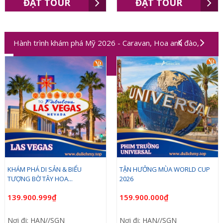
ĐẶT TOUR
ĐẶT TOUR
Hành trình khám phá Mỹ 2026 - Caravan, Hoa anh đào,
Worldcup 2026
KHÁM PHÁ DI SẢN & BIỂU
TẬN HƯỞNG MÙA WORLD CUP
TƯỢNG BỜ TÂY HOA...
2026
139.900.999₫
159.900.000₫
Nơi đi: HAN//SGN
Nơi đi: HAN//SGN