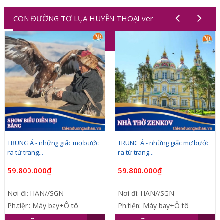
CON ĐƯỜNG TƠ LỤA HUYỀN THOẠI ver
1,2,3,4,5,6,7,8,9,10
TRUNG Á - những giấc mơ bước
TRUNG Á - những giấc mơ bước
ra từ trang...
ra từ trang...
59.800.000₫
59.800.000₫
Nơi đi: HAN//SGN
Nơi đi: HAN//SGN
Ph.tiện: Máy bay+Ô tô
Ph.tiện: Máy bay+Ô tô