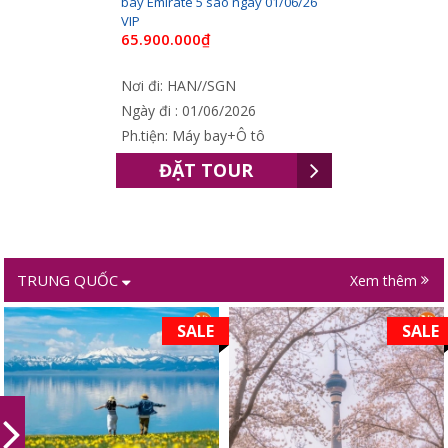
bay Emirate 5 sao ngày 01/06/26
VIP
65.900.000₫
Nơi đi: HAN//SGN
Ngày đi : 01/06/2026
Ph.tiện: Máy bay+Ô tô
ĐẶT TOUR
TRUNG QUỐC
Xem thêm
SALE
SALE