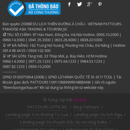
Bản quyền 2008© DU LỊCH THIÊN ĐƯỜNG Á CHÂU - VIETNAM PATTOURS -
PARADISE ASIA TRADING & TOURISM JSC
TRỤ SỞ CHÍNH: 97 Hào Nam, Đống Đa, Hà Nội Hotline: 0936.10.2000 |
0966.14.3000 | 0941.35.3000 | 0833.28.6000 | 0838.20.5000
VP ĐÀ NẴNG: 162 Trưng Nữ Vương, Phường Hải Châu, Đà Nẵng | Hotline:
0914 98 44 55 / 0936 102 000
VP SÀI GÒN: Tầng trệt, 33 Thép Mới, p. Bảy Hiền, HCM Hotline:
0966.14.3000 | 0971.25.1233 | 0975.64.1233 | 0984.53.1233 |
0967.82.1233 | 0936.10.2000
------------
GPKD 0103075864 (2008) | GPKD LỮ HÀNH QUÔC TẾ 01.617/ TCDL | Tài
khoản giao dịch: PATTOURS 1091108899999 MBBANK | Ghi rõ nguồn
"thienduongachau.vn" khi sử dụng lại thông tin từ website này.
© Cung cấp bởi
Bizweb
PATTOURS OFFICIAL
/
Blog Pattours
/
Landing page Con Đường Tơ Lụa
/
Landing page Du lịch Nga
/
Landing page Du thuyền Bắc Âu và vùng Baltic
/
Landing page Sri Lanka
/
Landing page Du lịch Qatar
/