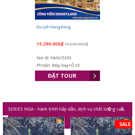
Du Lịch Hong Kong
15.290.000₫
16.690.000₫
Nơi đi: HAN//SGN
Ph.tiện: Máy bay+Ô tô
ĐẶT TOUR
SERIES NGA - hành trình hấp dẫn, dịch vụ chất lượng cao,
trải nghiệm độc đáo
SALE