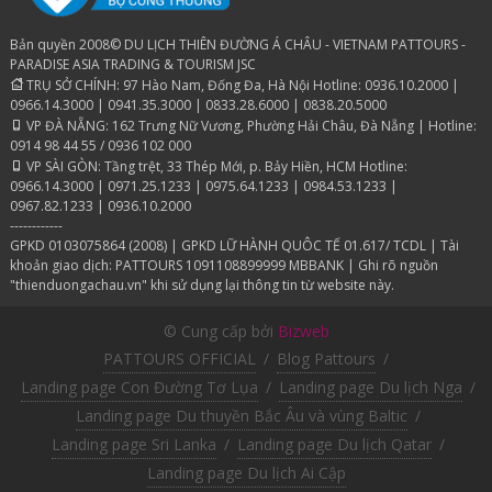
Bản quyền 2008© DU LỊCH THIÊN ĐƯỜNG Á CHÂU - VIETNAM PATTOURS -
PARADISE ASIA TRADING & TOURISM JSC
TRỤ SỞ CHÍNH: 97 Hào Nam, Đống Đa, Hà Nội Hotline: 0936.10.2000 |
0966.14.3000 | 0941.35.3000 | 0833.28.6000 | 0838.20.5000
VP ĐÀ NẴNG: 162 Trưng Nữ Vương, Phường Hải Châu, Đà Nẵng | Hotline:
0914 98 44 55 / 0936 102 000
VP SÀI GÒN: Tầng trệt, 33 Thép Mới, p. Bảy Hiền, HCM Hotline:
0966.14.3000 | 0971.25.1233 | 0975.64.1233 | 0984.53.1233 |
0967.82.1233 | 0936.10.2000
------------
GPKD 0103075864 (2008) | GPKD LỮ HÀNH QUÔC TẾ 01.617/ TCDL | Tài
khoản giao dịch: PATTOURS 1091108899999 MBBANK | Ghi rõ nguồn
"thienduongachau.vn" khi sử dụng lại thông tin từ website này.
© Cung cấp bởi
Bizweb
PATTOURS OFFICIAL
/
Blog Pattours
/
Landing page Con Đường Tơ Lụa
/
Landing page Du lịch Nga
/
Landing page Du thuyền Bắc Âu và vùng Baltic
/
Landing page Sri Lanka
/
Landing page Du lịch Qatar
/
Landing page Du lịch Ai Cập