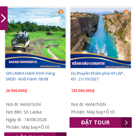
SRI LANKA Hành trình Vàng
Du thuyền Khám phá HY LẠP ,
5N5Đ - khởi hành 18/08
Kh : 21/10/2027
26.900.000₫
135.000.000₫
Nơi đi: HAN//SGN
Nơi đi: HAN//SGN
Nơi đến: Sri Lanka
Ph.tiện: Máy bay+Ô tô
Ngày đi : 18/08/2026
ĐẶT TOUR
Ph.tiện: Máy bay+Ô tô