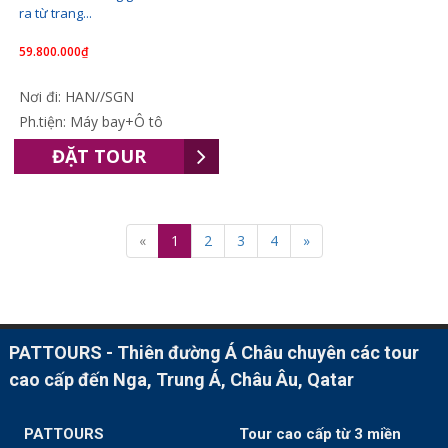
ra từ trang...
59.800.000₫
Nơi đi: HAN//SGN
Ph.tiện: Máy bay+Ô tô
ĐẶT TOUR
«
1
2
3
4
»
PATTOURS - Thiên đường Á Châu chuyên các tour
cao cấp đến Nga, Trung Á, Châu Âu, Qatar
PATTOURS
Tour cao cấp từ 3 miền