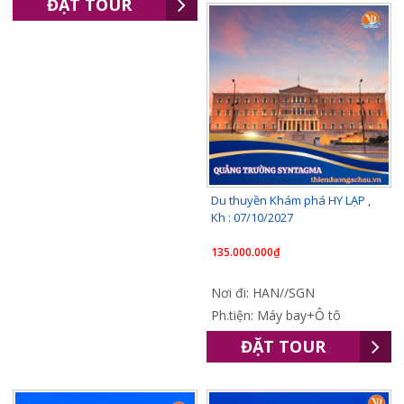
ĐẶT TOUR
Du thuyền Khám phá HY LẠP ,
Kh : 07/10/2027
135.000.000₫
Nơi đi: HAN//SGN
Ph.tiện: Máy bay+Ô tô
ĐẶT TOUR