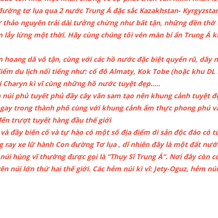
ường tơ lụa qua 2 nước Trung Á đặc sắc Kazakhstan- Kyrgyzsta
ừ thảo nguyên trải dài tưởng chừng như bất tận, những đền thờ 
 lẫy lừng một thời. Hãy cùng chúng tôi vén màn bí ẩn Trung Á k
oang dã vô tận, cùng với các hồ nước đặc biệt quyến rũ, dãy n
điểm du lịch nổi tiếng như: cố đô Almaty, Kok Tobe (hoặc khu D
Charyn kì vĩ cùng những hồ nước tuyệt đẹp.....
núi phủ tuyết phủ đầy cây vân sam tạo nên khung cảnh tuyệt 
ngay trong thành phố cùng với khung cảnh ẩm thực phong phú v
ến trượt tuyết hàng đầu thế giới
i và đầy biến cố và tự hào có một số địa điểm di sản độc đáo có t
g ray xe lữ hành Con đường Tơ lụa , dĩ nhiên đây là một đất nướ
úi hùng vĩ thường được gọi là “Thụy Sĩ Trung Á”. Nơi đây còn c
n núi lớn thứ hai thế giới. Các hẻm núi kì vĩ: Jety-Oguz, hẻm nú