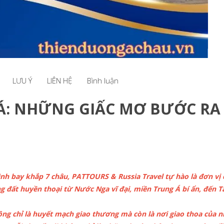
LƯU Ý
LIÊN HỆ
Bình luận
Á: NHỮNG GIẤC MƠ BƯỚC RA
nh bay khắp 7 châu, PATTOURS & Russia Travel tự hào là đơn vị
g đất huyền thoại từ Nước Nga vĩ đại, miền Trung Á bí ẩn, đến T
hông chỉ là huyết mạch giao thương mà còn là nơi giao thoa của 