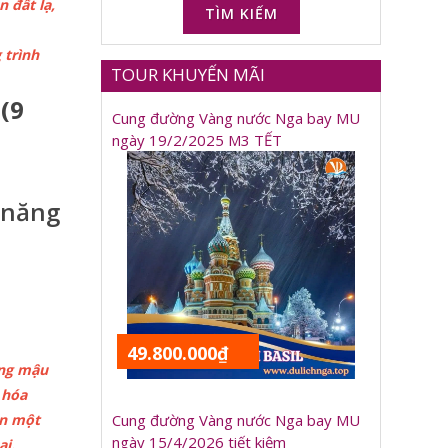
 đất lạ,
TÌM KIẾM
 trình
TOUR KHUYẾN MÃI
(9
Cung đường Vàng nước Nga bay MU
ngày 19/2/2025 M3 TẾT
 năng
49.800.000₫
ờng mậu
 hóa
ện một
Cung đường Vàng nước Nga bay MU
ngày 15/4/2026 tiết kiệm
ại.