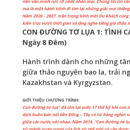
nền văn minh rực rỡ nhất nhân loại. Chúng tôi tin rằ
mà là một hành trình đi tìm lại những giấc mơ thiêng 
Năm 2026 - 2027, trân trọng kính mời Du khách cùng 
kiến trúc vượt thời gian và lắng nghe tiếng gió thảo n
CON ĐƯỜNG TƠ LỤA 1: TÌNH C
Ngày 8 Đêm)
Hành trình dành cho những tâm
giữa thảo nguyên bao la, trải 
Kazakhstan và Kyrgyzstan.
GIỚI THIỆU CHƯƠNG TRÌNH:
Con đường tơ lụa” đã tồn tại suốt 17 thế kỷ khi con
dịch buôn bán nối liền Đông – Tây có từ hàng nghìn n
giữa các nước với nhau. Năm 2014, “Con đường tơ lụ
sứ mệnh quan trọng của lịch sử thế giới và cần được