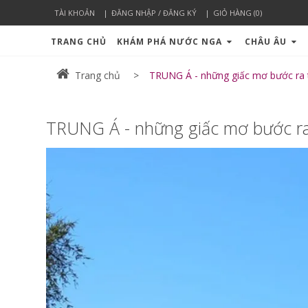
TÀI KHOẢN
ĐĂNG NHẬP / ĐĂNG KÝ
GIỎ HÀNG (0)
TRANG CHỦ
KHÁM PHÁ NƯỚC NGA
CHÂU ÂU
Trang chủ
TRUNG Á - những giấc mơ bước ra t
TRUNG Á - những giấc mơ bước ra 