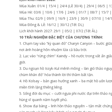
Mùa Xuân: 01/4 | 15/4 | 24/4 (Lễ 30/4) | 29/4 | 06/5 | 1
Mùa Hè: 03/6 | 10/6 | 17/6 | 24/6 | 01/7 | 08/7 | 15/7 |
Mùa Thu: 02/9 | 09/9 | 16/9 | 23/9 | 30/9 | 07/10 | 14/
Mùa Đông & Lễ: 16/12 | 30/12 (Tết DL)
Lịch khởi hành 2027: 29/1 | 05/2 | 07/2 (Tết ÂL)
10 TRẢI NGHIỆM ĐẶC BIỆT CỦA CHƯƠNG TRÌNH:
1. Chạm tay vào “kỳ quan đỏ” Charyn Canyon – bước giữa
nơi ánh hoàng hôn nhuộm lửa cả bầu trời.
2. Lạc vào “rừng chìm” Kaindy – hồ nước trong vắt ẩn gi
giới.
3. Du ngoạn hồ Issyk-Kul mênh mông – làn gió thảo nguy
chùm khăn đỏ” hóa thành lời thì thầm bất tận.
4. Hồ Kolsay – bản giao hưởng xanh – ba mặt hồ uốn lượn
miền tĩnh lặng thiêng liêng.
5. Sống đời du mục – cưỡi ngựa phi nước đại trên thảo 
hùng vĩ quanh năm tuyết phủ.
6. Show đại bàng – linh hồn thảo nguyên – tận mắt chứng