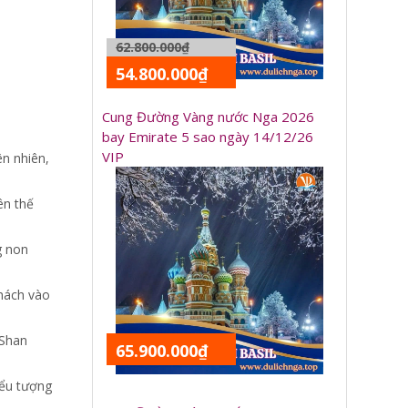
62.800.000₫
54.800.000₫
Cung Đường Vàng nước Nga 2026
bay Emirate 5 sao ngày 14/12/26
VIP
n nhiên,
ên thế
g non
khách vào
 Shan
65.900.000₫
iểu tượng