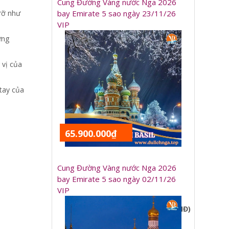
Cung Đường Vàng nước Nga 2026
 rỡ như
bay Emirate 5 sao ngày 23/11/26
VIP
ưng
 vị của
tay của
65.900.000₫
Cung Đường Vàng nước Nga 2026
bay Emirate 5 sao ngày 02/11/26
VIP
Giá tour (VNĐ)