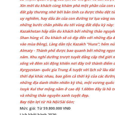
Xin mời du khách cùng khám phá một phần của con đ
đất gây thương nhớ bởi bản tình ca được thêu dệt t
uy nghiêm, hay dấu ấn của con đường tơ lụa vàng son
những bước chân phiêu du tới vùng đất diệu kỳ này:
Kazakhstan hấp dẫn du khách bởi những thảo nguyên h
Shan hùng vĩ. Du khách sẽ có dịp đến với những địa 
vào mùa Đông), Làng dân tộc Kazakh “Huns”; hẻm núi 
Almaty - Thành phố được bao quanh bởi những ngọn 
năm. Khu nghỉ dưỡng trượt tuyết đẳng cấp thế giới 
sống về đêm sôi động khiến nơi đây trở thành điểm đ
Kyrgyzstan- quốc gia Trung Á tuyệt vời lịch sử lâu dà
thời đại khác nhau, bao gồm cả thời kỳ của các đườn
những địa danh thiên nhiên kỳ thú, một vương quốc n
Issyk Kul thơ mộng nằm ở cao độ 1.600m đây là hồ trê
và những thảo nguyên xanh tuyệt đẹp.
Bay tiện lợi từ Hà Nội/Sài Gòn;
Mức giá: Từ 59.800.000 VNĐ
Lịch khởi hành 2026: