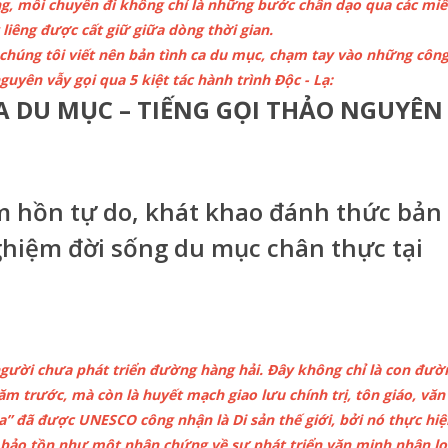
ng, mỗi chuyến đi không chỉ là những bước chân dạo qua các miền
liêng được cất giữ giữa dòng thời gian.
chúng tôi viết nên bản tình ca du mục, chạm tay vào những công
guyên vẫy gọi qua 5 kiệt tác hành trình Độc - Lạ:
A DU MỤC – TIẾNG GỌI THẢO NGUYÊN 
 hồn tự do, khát khao đánh thức bản
nghiệm đời sống du mục chân thực tại
 người chưa phát triển đường hàng hải. Đây không chỉ là con đư
ăm trước, mà còn là huyết mạch giao lưu chính trị, tôn giáo, văn
a” đã được UNESCO công nhận là Di sản thế giới, bởi nó thực hi
 bảo tồn như một nhân chứng về sự phát triển văn minh nhân lo