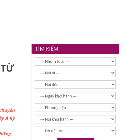
TÌM KIẾM
 TỪ
 chuyên
ây Á kỳ
những