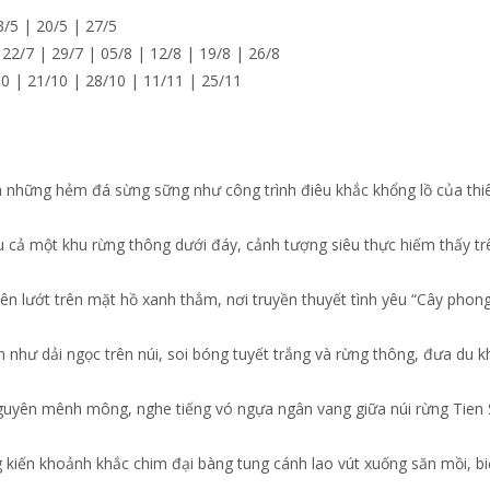
3/5 | 20/5 | 27/5
 22/7 | 29/7 | 05/8 | 12/8 | 19/8 | 26/8
10 | 21/10 | 28/10 | 11/11 | 25/11
 những hẻm đá sừng sững như công trình điêu khắc khổng lồ của thiê
ấu cả một khu rừng thông dưới đáy, cảnh tượng siêu thực hiếm thấy tr
ên lướt trên mặt hồ xanh thẳm, nơi truyền thuyết tình yêu “Cây phon
 như dải ngọc trên núi, soi bóng tuyết trắng và rừng thông, đưa du 
nguyên mênh mông, nghe tiếng vó ngựa ngân vang giữa núi rừng Tien
 kiến khoảnh khắc chim đại bàng tung cánh lao vút xuống săn mồi, b