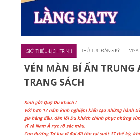
THỦ TỤC ĐĂNG KÝ
VISA
GIỚI THIỆU-LỊCH TRÌNH
VÉN MÀN BÍ ẨN TRUNG 
TRANG SÁCH
Kính gửi Quý Du khách !
Với hơn 17 năm kinh nghiệm kiến tạo những hành trì
gia hàng đầu, dẫn lối Du khách chinh phục những vùn
vĩ và Nam Á rực rỡ sắc màu.
Con đường Tơ lụa vĩ đại đã tồn tại suốt 17 thế kỷ, k