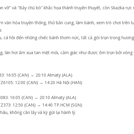
tan vỡ” và “Bảy chú bò” khắc họa thành truyền thuyết, còn Skazka rực
m văn hóa truyền thống, thử bắn cung, làm bánh, xem trò chơi trên l
.
u, cá hồi đến những chiếc bánh thơm nức, tất cả gói trọn trong hương
ng, làn hơi ấm xua tan mệt mỏi, cảm giác như được ôm trọn bởi vòng 
83: 16:05 (CAN) → 20:10 Almaty (ALA)
CZ6105: 12:00 (CAN) → 14:20 Hà Nội (HAN)
083: 16:05 (CAN) → 20:10 Almaty (ALA)
/CZ373: 12:50 (CAN) → 14:40 TP.HCM (SGN)
âu, không cần lấy và ký gửi lại hành lý.