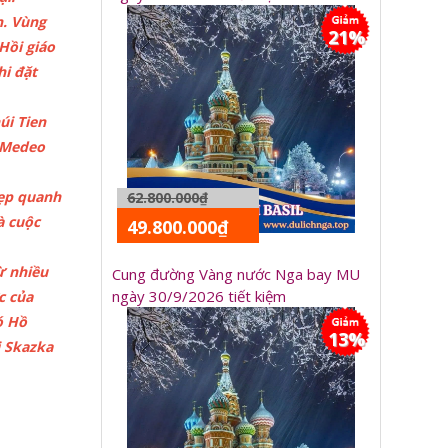
n. Vùng
21%
Hồi giáo
hi đặt
úi Tien
L Medeo
đẹp quanh
62.800.000₫
à cuộc
49.800.000₫
ừ nhiều
Cung đường Vàng nước Nga bay MU
ngày 30/9/2026 tiết kiệm
c của
ó Hồ
13%
i Skazka