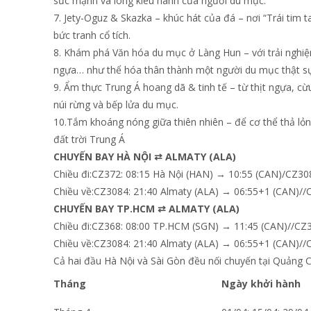
sức mạnh và lòng kiêu hãnh của người du mục.
7. Jety-Oguz & Skazka – khúc hát của đá – nơi “Trái tim 
bức tranh cổ tích.
8. Khám phá Văn hóa du mục ở Làng Hun – với trải nghiệ
ngựa… như thể hóa thân thành một người du mục thật sự
9. Ẩm thực Trung Á hoang dã & tinh tế – từ thịt ngựa, cừ
núi rừng và bếp lửa du mục.
10.Tắm khoáng nóng giữa thiên nhiên – để cơ thể thả lỏ
đất trời Trung Á
CHUYẾN BAY HÀ NỘI ⇄ ALMATY (ALA)
Chiều đi:CZ372: 08:15 Hà Nội (HAN) → 10:55 (CAN)/CZ30
Chiều về:CZ3084: 21:40 Almaty (ALA) → 06:55+1 (CAN)//
CHUYẾN BAY TP.HCM ⇄ ALMATY (ALA)
Chiều đi:CZ368: 08:00 TP.HCM (SGN) → 11:45 (CAN)//CZ3
Chiều về:CZ3084: 21:40 Almaty (ALA) → 06:55+1 (CAN)/
Cả hai đầu Hà Nội và Sài Gòn đều nối chuyến tại Quảng Ch
Tháng
Ngày khởi hành