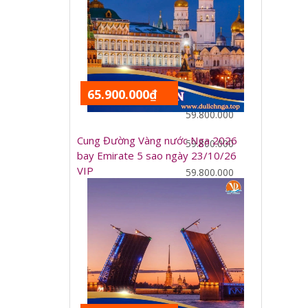
59.800.000
64.800.000
59.800.000
59.800.000
65.900.000₫
59.800.000
Cung Đường Vàng nước Nga 2026
59.800.000
bay Emirate 5 sao ngày 23/10/26
VIP
59.800.000
59.800.000
59.800.000
59.800.000
64.800.000