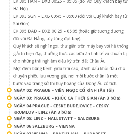
EK 395 HAN – DXB 00:25 – 05:05 (đối với Quý khách bay từ
Hà Nội)
EK 393 SGN – DXB 00:45 – 05:00 (đối với Quý khách bay từ
Sài Gòn)
EK 395 DAD – DXB 00:25 – 05:05 (hoặc giờ tương đương
đối với Đà Nẵng, tùy từng đợt bay).
Quý khách sẽ nghỉ ngơi, thư giãn trên máy bay với hệ thống
giải trí hiện đại, thưởng thức các bữa ăn tinh tế và chuẩn bị
cho những trải nghiệm diệu kỳ trên đất Châu Âu.
Một đêm bồng bềnh giữa trời cao, đánh dấu khởi đầu cho
chuyến phiêu lưu vương giả, nơi mỗi bước chân là một
bước vào trang sử thi huy hoàng của Đông Âu cổ tích.
NGÀY 02: PRAGUE – VIÊN NGỌC CỔ KÍNH (Ăn tối)
NGÀY 03: PRAGUE – KHÚC CA THỜI GIAN (Ăn 3 bữa)
NGÀY 04 PRAGUE - CESKE BUDEJOVICE - CESKY
KRUMLOV - LINZ (Ăn 3 bữa)
NGÀY 05: LINZ – HALLSTATT – SALZBURG
NGÀY 06 SALZBURG – VIENNA
NGÀY 07 VIENNA – BRATISLAVA – BUDAPEST