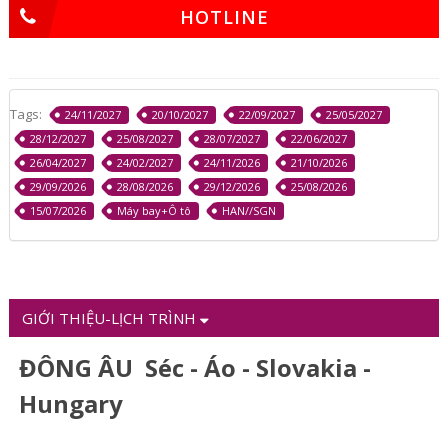
HOTLINE
Tags:
24/11/2027
20/10/2027
22/09/2027
25/05/2027
28/12/2027
25/08/2027
28/07/2027
22/06/2027
26/04/2027
24/02/2027
24/11/2026
21/10/2026
29/09/2026
28/08/2026
29/12/2026
25/08/2026
15/07/2026
Máy bay+Ô tô
HAN//SGN
GIỚI THIỆU-LỊCH TRÌNH
ĐÔNG ÂU Séc - Áo - Slovakia -
Hungary