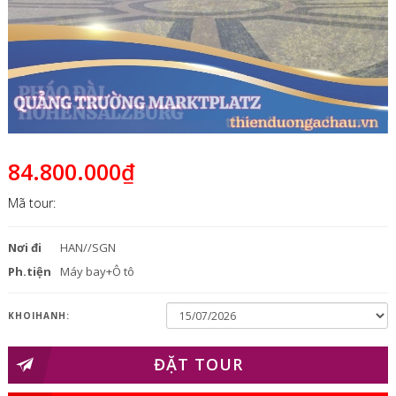
84.800.000₫
Mã tour:
Nơi đi
HAN//SGN
Ph.tiện
Máy bay+Ô tô
KHOIHANH:
ĐẶT TOUR