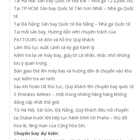
Tại Hà Nội: Sân bay Quốc tế Nội Bài – Nhà ga T2 (Quốc tế).
Tại TP.HCM: Sân bay Quốc tế Tân Sơn Nhất – Nhà ga Quốc
tế.
Tại Đà Nẵng: Sân bay Quốc tế Đà Nẵng – Nhà ga Quốc tế.
Tại mỗi sân bay, Hướng dẫn viên chuyên trách của
PATTOURS sẽ đón và hỗ trợ Quý khách:
Làm thủ tục xuất cảnh và ký gửi hành lý.
Kiểm tra lại vé máy bay, giấy tờ cá nhân, nhắc nhở những
lưu ý quan trọng.
Bàn giao thẻ lên máy bay và hướng dẫn di chuyển vào khu
vực kiểm tra an ninh.
Sau khi hoàn tất thủ tục, Quý khách lên chuyến bay quốc tế
5 Emirates Airlines – một trong những hãng hàng không
đẳng cấp nhất thế giới.
Từ Hà Nội, Sài Gòn, Đà Nẵng, Quý khách đều nối chuyến
tại Dubai trước khi tiếp tục hành trình tới Praha – thủ đô
hoa lệ, lãng mạn của Cộng hòa Séc.
Chuyến bay dự kiến: