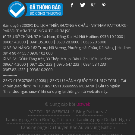
Bản quyền 2008© DU LỊCH THIÊN ĐƯỜNG Á CHÂU - VIETNAM PATTOURS -
PARADISE ASIA TRADING & TOURISM JSC
TRỤ SỞ CHÍNH: 97 Hào Nam, Đống Đa, Hà Nội Hotline: 0936.10.2000 |
0966.14.3000 | 0941.35.3000 | 0833.28.6000 | 0838.20.5000
VP ĐÀ NẴNG: 162 Trưng Nữ Vương, Phường Hải Châu, Đà Nẵng | Hotline:
0914 98 44 55 / 0936 102 000
VP SÀI GÒN: Tầng trệt, 33 Thép Mới, p. Bảy Hiền, HCM Hotline:
0966.14.3000 | 0971.25.1233 | 0975.64.1233 | 0984.53.1233 |
0967.82.1233 | 0936.10.2000
------------
GPKD 0103075864 (2008) | GPKD LỮ HÀNH QUÔC TẾ 01.617/ TCDL | Tài
khoản giao dịch: PATTOURS 1091108899999 MBBANK | Ghi rõ nguồn
"thienduongachau.vn" khi sử dụng lại thông tin từ website này.
© Cung cấp bởi
Bizweb
PATTOURS OFFICIAL
/
Blog Pattours
/
Landing page Con Đường Tơ Lụa
/
Landing page Du lịch Nga
/
Landing page Du thuyền Bắc Âu và vùng Baltic
/