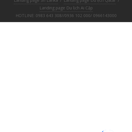
Landing page Sri Lanka
/
Landing page Du lịch Qatar
/
Landing page Du lịch Ai Cập
HOTLINE: 0983 643 308//0936 102 000/ 0966143000