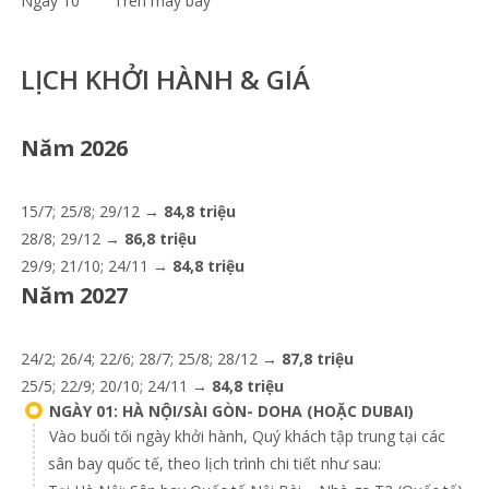
Ngày 10
Trên máy bay
LỊCH KHỞI HÀNH & GIÁ
Năm 2026
15/7; 25/8; 29/12 →
84,8 triệu
28/8; 29/12 →
86,8 triệu
29/9; 21/10; 24/11 →
84,8 triệu
Năm 2027
24/2; 26/4; 22/6; 28/7; 25/8; 28/12 →
87,8 triệu
25/5; 22/9; 20/10; 24/11 →
84,8 triệu
NGÀY 01: HÀ NỘI/SÀI GÒN- DOHA (HOẶC DUBAI)
Vào buổi tối ngày khởi hành, Quý khách tập trung tại các
sân bay quốc tế, theo lịch trình chi tiết như sau: